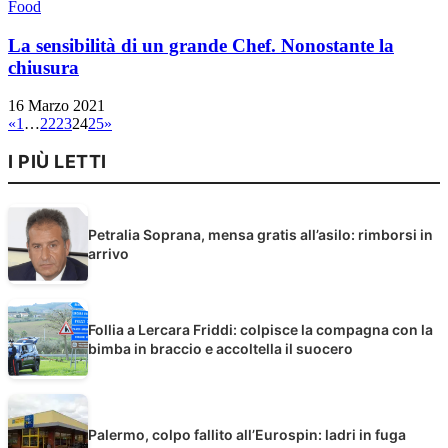
Food
La sensibilità di un grande Chef. Nonostante la
chiusura
16 Marzo 2021
«
1
…
22
23
24
25
»
I PIÙ LETTI
Petralia Soprana, mensa gratis all’asilo: rimborsi in
arrivo
Follia a Lercara Friddi: colpisce la compagna con la
bimba in braccio e accoltella il suocero
Palermo, colpo fallito all’Eurospin: ladri in fuga