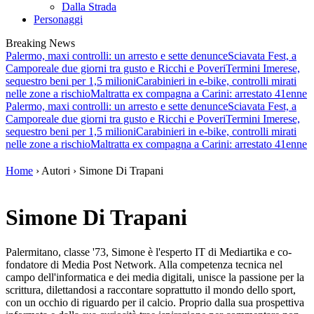
Dalla Strada
Personaggi
Breaking News
Palermo, maxi controlli: un arresto e sette denunce
Sciavata Fest, a
Camporeale due giorni tra gusto e Ricchi e Poveri
Termini Imerese,
sequestro beni per 1,5 milioni
Carabinieri in e-bike, controlli mirati
nelle zone a rischio
Maltratta ex compagna a Carini: arrestato 41enne
Palermo, maxi controlli: un arresto e sette denunce
Sciavata Fest, a
Camporeale due giorni tra gusto e Ricchi e Poveri
Termini Imerese,
sequestro beni per 1,5 milioni
Carabinieri in e-bike, controlli mirati
nelle zone a rischio
Maltratta ex compagna a Carini: arrestato 41enne
Home
› Autori › Simone Di Trapani
Simone Di Trapani
Palermitano, classe '73, Simone è l'esperto IT di Mediartika e co-
fondatore di Media Post Network. Alla competenza tecnica nel
campo dell'informatica e dei media digitali, unisce la passione per la
scrittura, dilettandosi a raccontare soprattutto il mondo dello sport,
con un occhio di riguardo per il calcio. Proprio dalla sua prospettiva