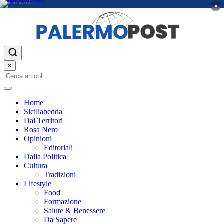
PUBBLICITÀ
×
×
Home
Siciliabedda
Dai Territori
Rosa Nero
Opinioni
Editoriali
Dalla Politica
Cultura
Tradizioni
Lifestyle
Food
Formazione
Salute & Benessere
Da Sapere