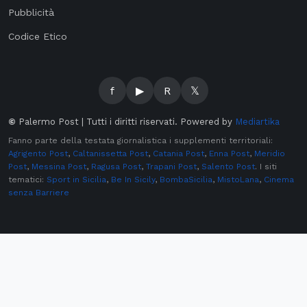
Pubblicità
Codice Etico
f
▶
R
𝕏
©
Palermo Post | Tutti i diritti riservati. Powered by
Mediartika
Fanno parte della testata giornalistica i supplementi territoriali:
Agrigento Post
,
Caltanissetta Post
,
Catania Post
,
Enna Post
,
Meridio
Post
,
Messina Post
,
Ragusa Post
,
Trapani Post
,
Salento Post
. I siti
tematici:
Sport in Sicilia
,
Be In Sicily
,
BombaSicilia
,
MistoLana
,
Cinema
senza Barriere