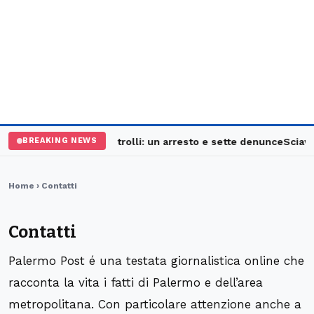
Palermo, maxi controlli: un arresto e sette denunce
Sciavat
BREAKING NEWS
Home
› Contatti
Contatti
Palermo Post é una testata giornalistica online che
racconta la vita i fatti di Palermo e dell’area
metropolitana. Con particolare attenzione anche a