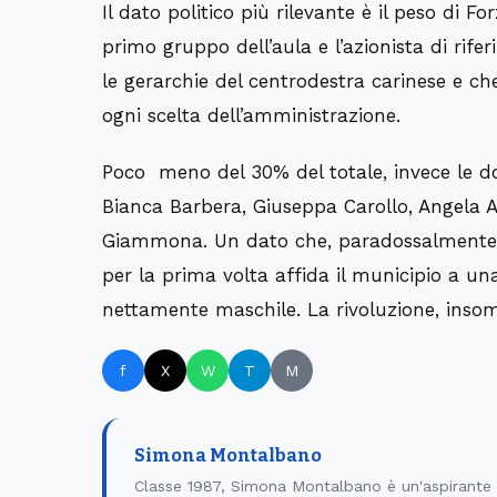
Il dato politico più rilevante è il peso di Fo
primo gruppo dell’aula e l’azionista di rife
le gerarchie del centrodestra carinese e ch
ogni scelta dell’amministrazione.
Poco meno del 30% del totale, invece le do
Bianca Barbera, Giuseppa Carollo, Angela A
Giammona. Un dato che, paradossalmente, st
per la prima volta affida il municipio a u
nettamente maschile. La rivoluzione, insom
f
X
W
T
M
Simona Montalbano
Classe 1987, Simona Montalbano è un'aspirante g