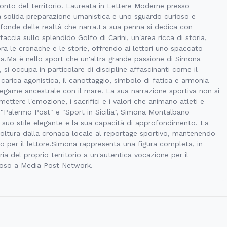
acconto del territorio. Laureata in Lettere Moderne presso
a solida preparazione umanistica e uno sguardo curioso e
ofonde delle realtà che narra.La sua penna si dedica con
accia sullo splendido Golfo di Carini, un'area ricca di storia,
ra le cronache e le storie, offrendo ai lettori uno spaccato
lia.Ma è nello sport che un'altra grande passione di Simona
i occupa in particolare di discipline affascinanti come il
carica agonistica, il canottaggio, simbolo di fatica e armonia
 legame ancestrale con il mare. La sua narrazione sportiva non si
mettere l'emozione, i sacrifici e i valori che animano atleti e
 "Palermo Post" e "Sport in Sicilia", Simona Montalbano
l suo stile elegante e la sua capacità di approfondimento. La
nvoltura dalla cronaca locale al reportage sportivo, mantenendo
to per il lettore.Simona rappresenta una figura completa, in
ria del proprio territorio a un'autentica vocazione per il
ioso a Media Post Network.