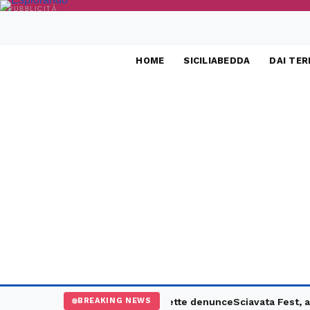
PUBBLICITÀ
HOME
SICILIABEDDA
DAI TER
i controlli: un arresto e sette denunce
Sciavata Fest, a Campore
BREAKING NEWS