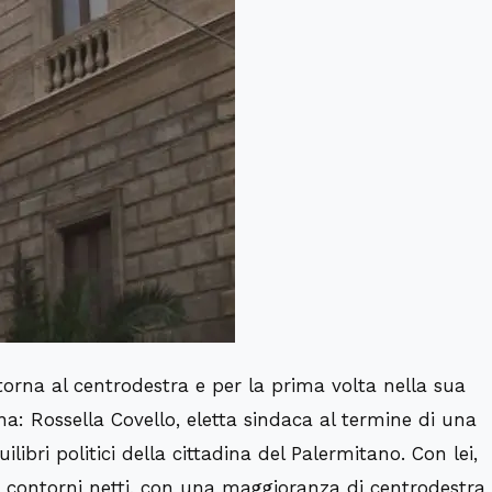
 torna al centrodestra e per la prima volta nella sua
a: Rossella Covello, eletta sindaca al termine di una
ilibri politici della cittadina del Palermitano. Con lei,
ai contorni netti, con una maggioranza di centrodestra