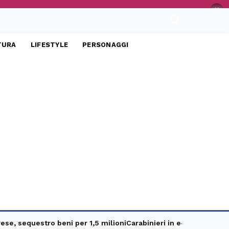
×
TURA
LIFESTYLE
PERSONAGGI
uestro beni per 1,5 milioni
Carabinieri in e-bike, controlli mirat