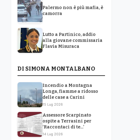
Palermo non è più mafia, è
camorra
Lutto a Partinico, addio
alla giovane commissaria
Flavia Misuraca
DI SIMONA MONTALBANO
Incendio a Montagna
Longa, fiamme a ridosso
delle case a Carini
15 Lug 2026
Assessore Scarpinato
ospite a Terrasini per
‘Raccontaci di te…’
14 Lug 2026