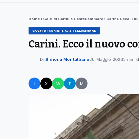
Home
›
Golfi di Carini e Castellammare
› Carini. Ecco il 
GOLFI DI CARINI E CASTELLAMMARE
Carini. Ecco il nuovo 
Di
Simona Montalbano
26 Maggio 2026
2 min d
f
X
W
T
M