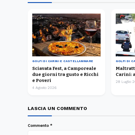
GOLFI DI CARINI E CASTELLAMMARE
GOLFI DI 
Sciavata Fest, a Camporeale
Maltrat
due giorni tra gusto e Ricchi
Carini: 
e Poveri
28 Luglio 
4 Agosto 2026
LASCIA UN COMMENTO
Commento
*