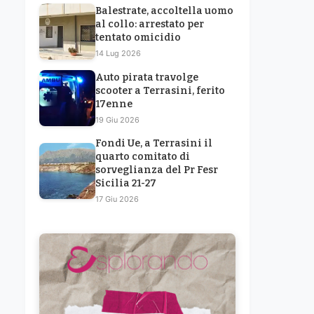
Balestrate, accoltella uomo
al collo: arrestato per
tentato omicidio
14 Lug 2026
Auto pirata travolge
scooter a Terrasini, ferito
17enne
19 Giu 2026
Fondi Ue, a Terrasini il
quarto comitato di
sorveglianza del Pr Fesr
Sicilia 21-27
17 Giu 2026