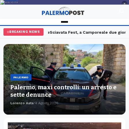
PUBBLICITÀ
×
enunce
Sciavata Fest, a Camporeale due giorni tra gusto e Ricchi
BREAKING NEWS
PALERMO
Palermo, maxi controlli: un arresto e
sette denunce
Lorenzo Asta
4 Agosto 2026