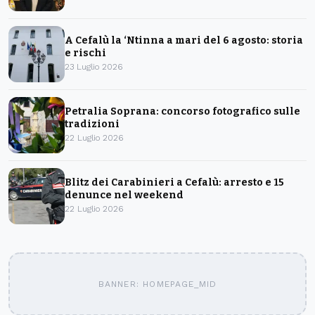
A Cefalù la ‘Ntinna a mari del 6 agosto: storia
e rischi
23 Luglio 2026
Petralia Soprana: concorso fotografico sulle
tradizioni
22 Luglio 2026
Blitz dei Carabinieri a Cefalù: arresto e 15
denunce nel weekend
22 Luglio 2026
BANNER: HOMEPAGE_MID