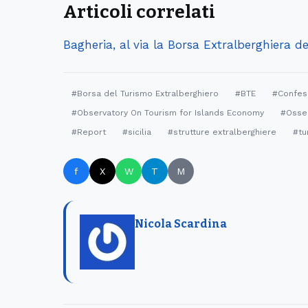
Articoli correlati
Bagheria, al via la Borsa Extralberghiera d
#Borsa del Turismo Extralberghiero
#BTE
#Confese
#Observatory On Tourism for Islands Economy
#Osser
#Report
#sicilia
#strutture extralberghiere
#tu
f
X
W
T
M
Nicola Scardina