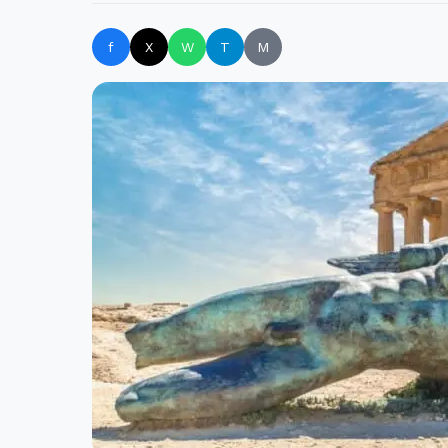
f
X
W
T
M