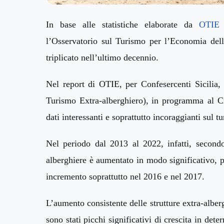
In base alle statistiche elaborate da
OTIE
l’Osservatorio sul Turismo per l’Economia delle
triplicato nell’ultimo decennio.
N
el report
di OTIE,
per Confesercenti Sicilia,
T
urismo
E
xtra-alberghiero
)
,
in programma
a
l
Cr
dati interessanti
e soprattutto incoraggianti
sul tu
Nel periodo dal 2013 al 2022, infatti, secondo
alberghiere è aumentato in modo significativo, 
incremento soprattutto nel 2016 e nel 2017.
L’aumento consistente delle strutture extra-albergh
sono stati picchi significativi di crescita in d