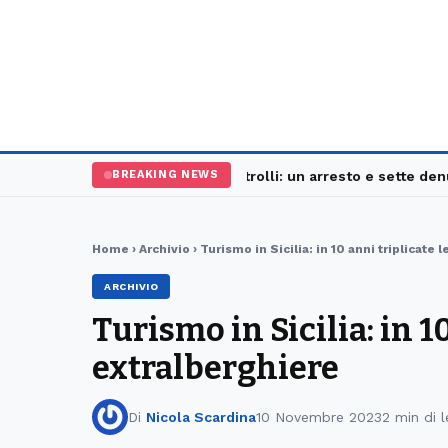
Palermo, maxi controlli: un arresto e sette denunc
BREAKING NEWS
Home
›
Archivio
› Turismo in Sicilia: in 10 anni triplicate 
ARCHIVIO
Turismo in Sicilia: in 1
extralberghiere
Di
Nicola Scardina
10 Novembre 2023
2 min di l