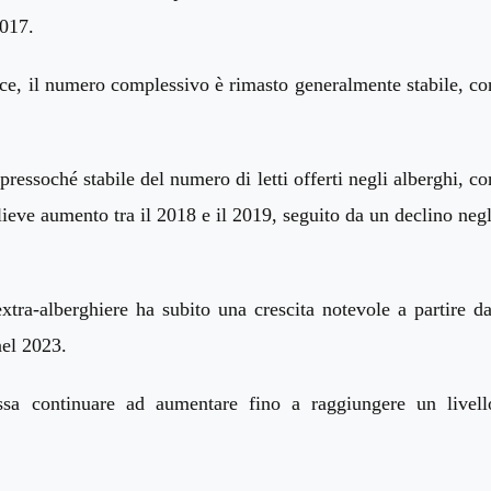
2017.
ece, il numero complessivo è rimasto generalmente stabile, co
ressoché stabile del numero di letti offerti negli alberghi, co
ieve aumento tra il 2018 e il 2019, seguito da un declino negl
xtra-alberghier
e
ha subito una crescita
notevole
a partire da
el 2023.
ssa continuare a
d aumentare
fino a raggiungere un livell