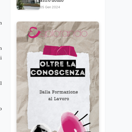
altro uomo
05 Gen 2024
n
n
i
l
o