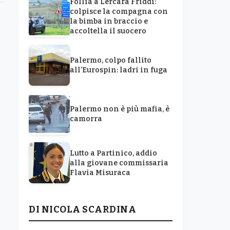
Follia a Lercara Friddi:
colpisce la compagna con
la bimba in braccio e
accoltella il suocero
Palermo, colpo fallito
all’Eurospin: ladri in fuga
Palermo non è più mafia, è
camorra
Lutto a Partinico, addio
alla giovane commissaria
Flavia Misuraca
DI NICOLA SCARDINA