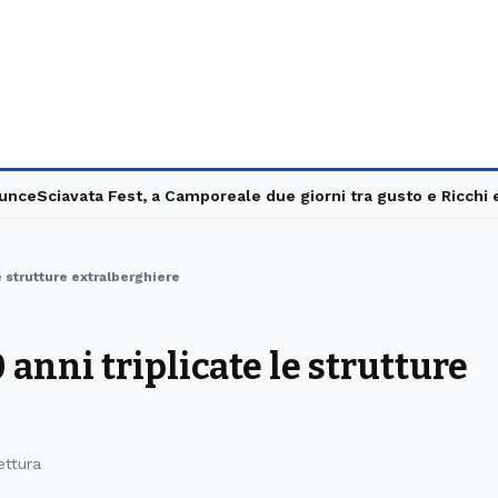
e
Sciavata Fest, a Camporeale due giorni tra gusto e Ricchi e Po
le strutture extralberghiere
0 anni triplicate le strutture
ettura