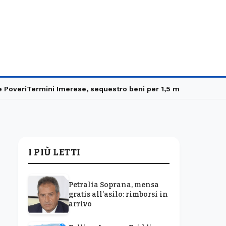
veri
Termini Imerese, sequestro beni per 1,5 milioni
Carabinieri 
I PIÙ LETTI
Petralia Soprana, mensa
gratis all’asilo: rimborsi in
arrivo