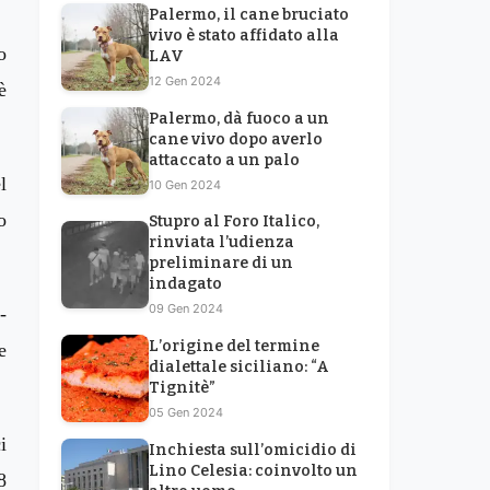
Palermo, il cane bruciato
vivo è stato affidato alla
o
LAV
12 Gen 2024
è
Palermo, dà fuoco a un
cane vivo dopo averlo
attaccato a un palo
l
10 Gen 2024
o
Stupro al Foro Italico,
rinviata l’udienza
preliminare di un
indagato
09 Gen 2024
-
L’origine del termine
e
dialettale siciliano: “A
Tignitè”
05 Gen 2024
i
Inchiesta sull’omicidio di
Lino Celesia: coinvolto un
8