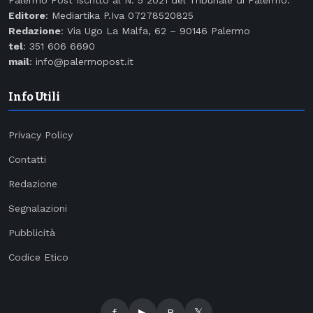
Palermo Post Iscritto al N. 5 2021 del Tribunale di Palermo.
Editore
: Mediartika P.Iva 07278520825
Redazione
: Via Ugo La Malfa, 62 – 90146 Palermo
tel
: 351 606 6690
mail
: info@palermopost.it
Info Utili
Privacy Policy
Contatti
Redazione
Segnalazioni
Pubblicità
Codice Etico
f
▶
R
𝕏