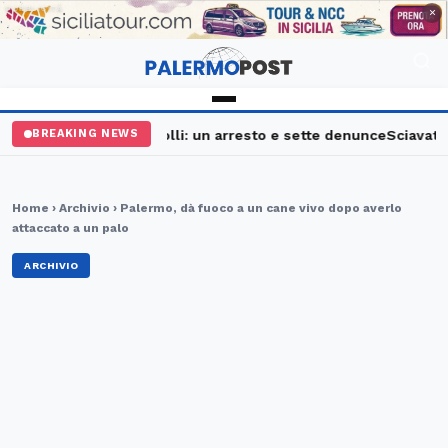
PUBBLICITÀ
×
alermo, maxi controlli: un arresto e sette denunce
Sciavata Fes
BREAKING NEWS
Home
›
Archivio
› Palermo, dà fuoco a un cane vivo dopo averlo
attaccato a un palo
ARCHIVIO