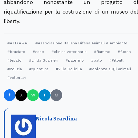
abbandono nonostante un progetto di
riqualificazione per la costruzione di un museo del
liberty.
#A.I.D.A.&A.
#Associazione Italiana Difesa Animali & Ambiente
#bruciato
#cane
#clinica veterinaria
#fiamme
#fuoco
#legato
#Linda Guarneri
#palermo
#palo
#Pitbull
#Polizia
#questura
#Villa Deliella
#violenza sugli animali
#volontari
f
X
W
T
M
Nicola Scardina