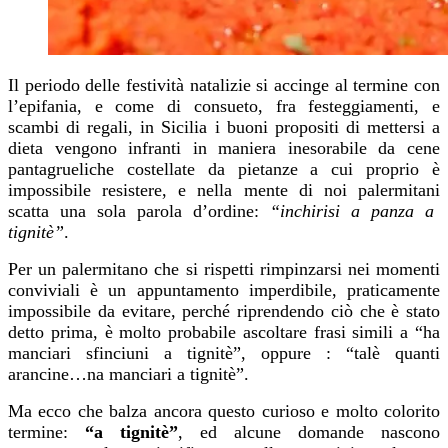
Il periodo delle festività
natalizie
si accinge al termine
con
l’epifania, e come di consueto, fra festeggiamenti, e
scambi di regali, in Sicilia i buoni propositi di mettersi a
dieta vengono infranti in maniera inesorabile da cene
pantagrueliche costellate da pietanze a cui proprio è
impossibile resistere, e nella mente di noi palermitan
i
scatta una sola parola d’ordine:
“
inchirisi a panza
a
tignitè”
.
P
er un palermitano che si rispetti rimpinzarsi nei momenti
conviviali è un appuntamento imperdibile, praticamente
impossibile da evitare, perché riprendendo ciò che è stato
detto prima, è molto probabile ascoltare frasi simili a “ha
manciari sfinciuni a tignitè”,
oppure : “talè quanti
arancine…na manciari a tignitè”.
Ma ecco che balza ancora questo curioso
e molto colorito
termine:
“a tignitè”
, ed
alcune
domand
e
nasc
ono