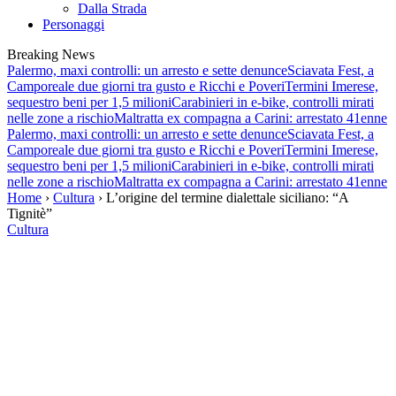
Dalla Strada
Personaggi
Breaking News
Palermo, maxi controlli: un arresto e sette denunce
Sciavata Fest, a
Camporeale due giorni tra gusto e Ricchi e Poveri
Termini Imerese,
sequestro beni per 1,5 milioni
Carabinieri in e-bike, controlli mirati
nelle zone a rischio
Maltratta ex compagna a Carini: arrestato 41enne
Palermo, maxi controlli: un arresto e sette denunce
Sciavata Fest, a
Camporeale due giorni tra gusto e Ricchi e Poveri
Termini Imerese,
sequestro beni per 1,5 milioni
Carabinieri in e-bike, controlli mirati
nelle zone a rischio
Maltratta ex compagna a Carini: arrestato 41enne
Home
›
Cultura
› L’origine del termine dialettale siciliano: “A
Tignitè”
Cultura