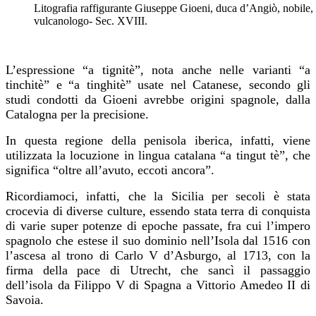
Litografia raffigurante Giuseppe Gioeni, duca d’Angiò, nobile, n
vulcanologo- Sec. XVIII.
L’
espressione “a tignitè”, nota anche nelle varianti “a
tinchitè” e “a tinghitè”
usate nel Catanese, secondo gli
studi condotti da Gioeni avrebbe origini spagnole, dalla
Catalogna per la precisione.
I
n questa regione della penisola iberica, infatti,
viene
utilizzat
a la locuzione
in lingua catalana
“a tingut tè”, che
significa “oltre all’avuto, eccoti ancora”.
R
icordiamoci, infatti, che la Sicilia per secoli è stata
crocevia di diverse culture, essendo stata terra di conquista
di varie super potenze di epoche passate, fra cui l’impero
spagnolo che estese il suo dominio nell’Isola dal 1516
con
l’ascesa al trono di Carlo V d’Asburgo,
al
1713, con la
firma della pace di Utrecht, che sancì il passaggio
dell’isola da Filippo V
di Spagna
a Vittorio Amedeo II di
Savoia.