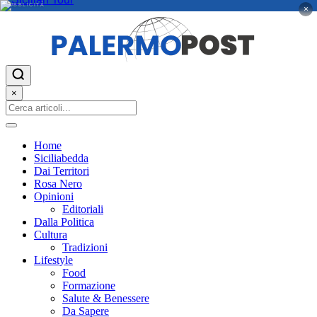
PUBBLICITÀ
×
×
Home
Siciliabedda
Dai Territori
Rosa Nero
Opinioni
Editoriali
Dalla Politica
Cultura
Tradizioni
Lifestyle
Food
Formazione
Salute & Benessere
Da Sapere