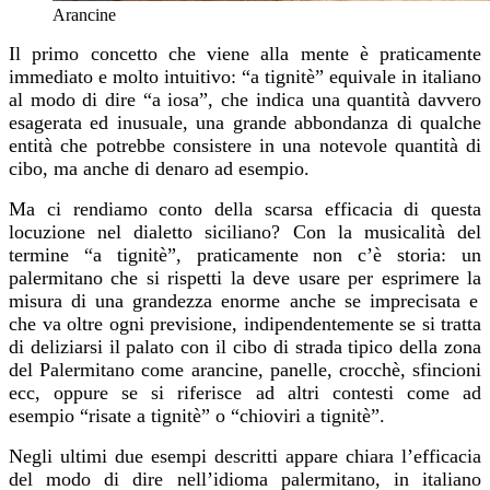
Arancine
Il primo concetto che viene alla mente è praticamente
immediato
e molto intuitivo
: “a tignitè” equivale
in italiano
al modo di dire “a iosa”, che indica una quantità davvero
esagerata ed inusuale, una grande abbondanza di qualche
entità che p
otrebbe consistere in una notevole quantità di
cibo, ma anche di denaro ad esempio.
Ma ci rendiamo conto della scarsa efficacia di questa
locuzione nel dialetto siciliano? Con la musicalità del
termine “a tignitè”, praticamente non c’è storia: un
palermitano che si rispetti la deve usare
per esprimere la
misura di
una
grandezza
enorme anche se
imprecisata
e
che va oltre ogni previsione,
indipendentemente se si tratta
di deliziarsi il palato con il cibo di strada tipico della zona
del Palermitano come arancine, panelle, crocchè, sfincioni
ecc, oppure se si riferisce ad altri contesti come ad
esempio “risate a tignitè” o “chioviri a tignitè”.
N
egli ultimi due esempi descritti appare chiara l’efficacia
del modo di dire nell’idioma palermitano, in italiano