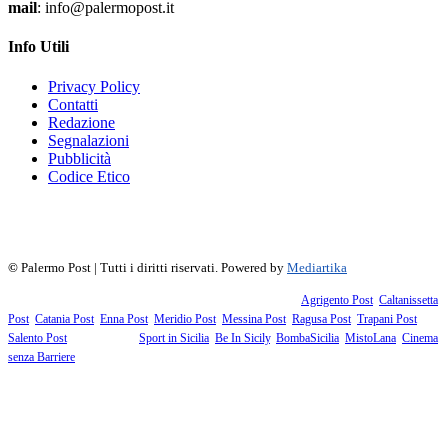
mail
: info@palermopost.it
Info Utili
Privacy Policy
Contatti
Redazione
Segnalazioni
Pubblicità
Codice Etico
f
▶
R
𝕏
©
Palermo Post | Tutti i diritti riservati. Powered by
Mediartika
Fanno parte della testata giornalistica i supplementi territoriali:
Agrigento Post
,
Caltanissetta
Post
,
Catania Post
,
Enna Post
,
Meridio Post
,
Messina Post
,
Ragusa Post
,
Trapani Post
,
Salento Post
. I siti tematici:
Sport in Sicilia
,
Be In Sicily
,
BombaSicilia
,
MistoLana
,
Cinema
senza Barriere