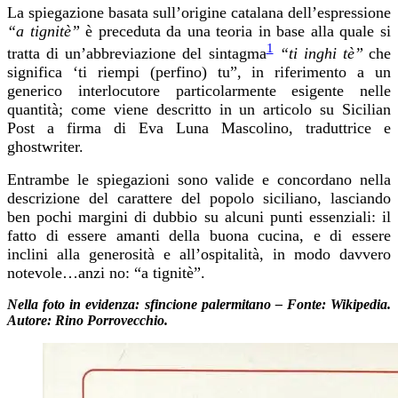
La
spiegazione
basata
su
ll’
origine
catalana
dell’espressione
“a tignitè”
è preceduta da una teoria in base alla quale si
1
tratta di un’abbreviazione del sintagma
“ti inghi tè”
che
significa
‘ti riempi (perfino) tu”, in riferimento a un
generico interlocutore particolarmente esigente nelle
quantità;
come viene descritto in un articolo su Sicilian
Post a firma di Eva Luna Mascolino, traduttrice e
ghostwriter.
E
ntrambe le spiegazioni sono valide e concordano nella
descrizione del carattere del popolo siciliano, lasciando
ben pochi margini di dubbio su alcuni punti essenziali: il
fatto di essere amanti della buona cucina, e di essere
inclini alla generosità e all’ospitalità,
in modo davvero
notevole…anzi no: “a tignitè”.
Nella foto in evidenza: sfincione palermitano – Fonte: Wikipedia.
Autore: Rino Porrovecchio.