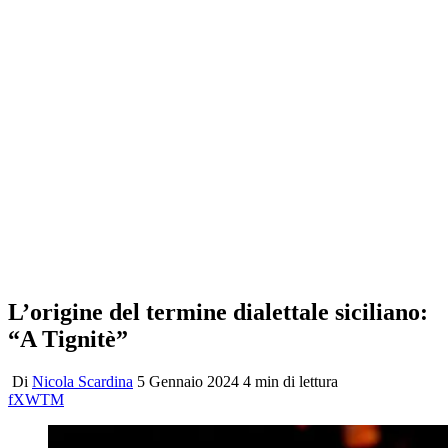
L’origine del termine dialettale siciliano:
“A Tignitè”
Di
Nicola Scardina
5 Gennaio 2024
4 min di lettura
f
X
W
T
M