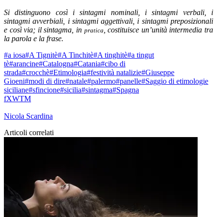
Si distinguono così i sintagmi nominali, i sintagmi verbali, i
sintagmi avverbiali, i sintagmi aggettivali, i sintagmi
preposizionali
e così via; il sintagma, in
, costituisce un’unità intermedia tra
pratica
la parola e la frase.
#a iosa
#A Tignitè
#A Tinchitè
#A tinghitè
#a tingut
tè
#arancine
#Catalogna
#Catania
#cibo di
strada
#crocchè
#Etimologia
#festività natalizie
#Giuseppe
Gioeni
#modi di dire
#natale
#palermo
#panelle
#Saggio di etimologie
siciliane
#sfincione
#sicilia
#sintagma
#Spagna
f
X
W
T
M
Nicola Scardina
Articoli correlati