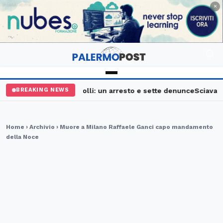
PUBBLICITÀ
×
Palermo, maxi controlli: un arresto e sette denunce
Sciavata Fe
BREAKING NEWS
Home
›
Archivio
› Muore a Milano Raffaele Ganci capo mandamento
della Noce