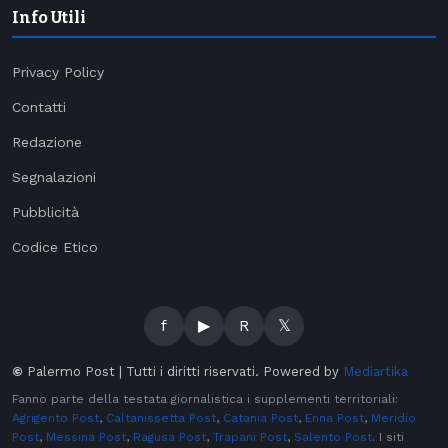
Info Utili
Privacy Policy
Contatti
Redazione
Segnalazioni
Pubblicità
Codice Etico
f
▶
R
𝕏
©
Palermo Post | Tutti i diritti riservati. Powered by
Mediartika
Fanno parte della testata giornalistica i supplementi territoriali:
Agrigento Post
,
Caltanissetta Post
,
Catania Post
,
Enna Post
,
Meridio
Post
,
Messina Post
,
Ragusa Post
,
Trapani Post
,
Salento Post
. I siti