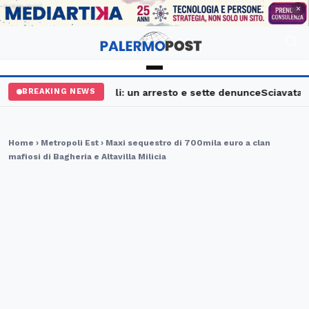
PUBBLICITÀ
×
lermo, maxi controlli: un arresto e sette denunce
Sciavata Fest
BREAKING NEWS
Home
›
Metropoli Est
› Maxi sequestro di 700mila euro a clan
mafiosi di Bagheria e Altavilla Milicia