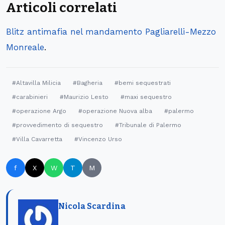
Articoli correlati
Blitz antimafia nel mandamento Pagliarelli-Mezzo
Monreale
.
#Altavilla Milicia
#Bagheria
#bemi sequestrati
#carabinieri
#Maurizio Lesto
#maxi sequestro
#operazione Argo
#operazione Nuova alba
#palermo
#provvedimento di sequestro
#Tribunale di Palermo
#Villa Cavarretta
#Vincenzo Urso
f
X
W
T
M
Nicola Scardina