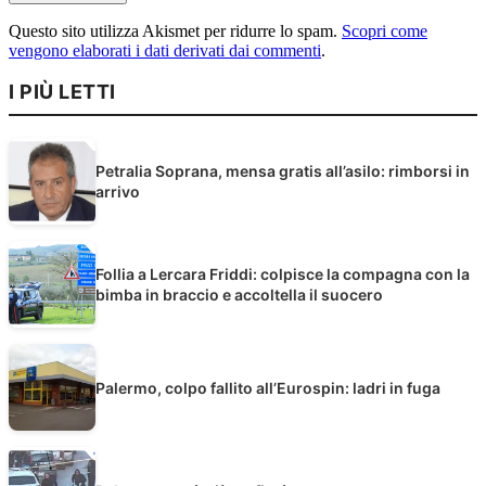
Questo sito utilizza Akismet per ridurre lo spam.
Scopri come
vengono elaborati i dati derivati dai commenti
.
I PIÙ LETTI
Petralia Soprana, mensa gratis all’asilo: rimborsi in
arrivo
Follia a Lercara Friddi: colpisce la compagna con la
bimba in braccio e accoltella il suocero
Palermo, colpo fallito all’Eurospin: ladri in fuga