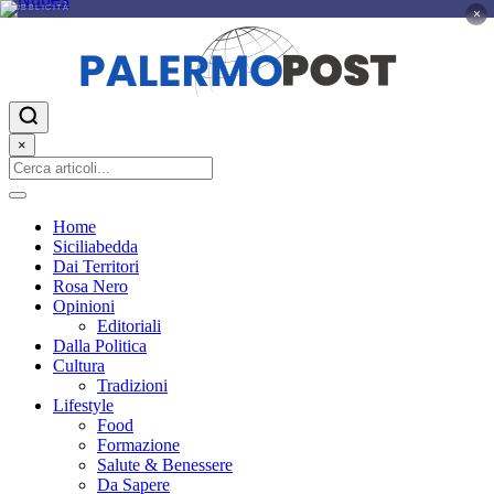
PUBBLICITÀ
×
×
Home
Siciliabedda
Dai Territori
Rosa Nero
Opinioni
Editoriali
Dalla Politica
Cultura
Tradizioni
Lifestyle
Food
Formazione
Salute & Benessere
Da Sapere