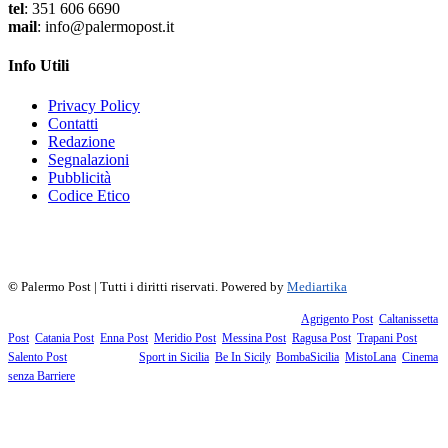
tel
: 351 606 6690
mail
: info@palermopost.it
Info Utili
Privacy Policy
Contatti
Redazione
Segnalazioni
Pubblicità
Codice Etico
f
▶
R
𝕏
©
Palermo Post | Tutti i diritti riservati. Powered by
Mediartika
Fanno parte della testata giornalistica i supplementi territoriali:
Agrigento Post
,
Caltanissetta
Post
,
Catania Post
,
Enna Post
,
Meridio Post
,
Messina Post
,
Ragusa Post
,
Trapani Post
,
Salento Post
. I siti tematici:
Sport in Sicilia
,
Be In Sicily
,
BombaSicilia
,
MistoLana
,
Cinema
senza Barriere