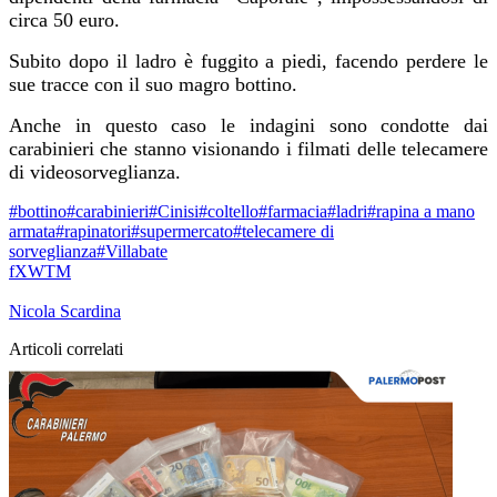
circa 50 euro.
Subito dopo il ladro è fuggito a piedi, facendo perdere le
sue tracce con il suo magro bottino.
Anche in questo caso le indagini sono condotte dai
carabinieri che stanno
visionando
i filmati delle telecamere
di
videosorveglianza.
#bottino
#carabinieri
#Cinisi
#coltello
#farmacia
#ladri
#rapina a mano
armata
#rapinatori
#supermercato
#telecamere di
sorveglianza
#Villabate
f
X
W
T
M
Nicola Scardina
Articoli correlati