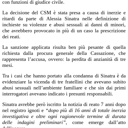
con funzioni di giudice civile.
La decisione del CSM è stata presa a causa di inerzie e
ritardi da parte di Alessia Sinatra nelle definizione di
inchieste su violenze e abusi sessuali ai danni di minori,
che avrebbero provocato in più di un caso la prescrizione
dei reati.
La
sanzione
applicata risulta ben
più pesante di quella
ri
chiesta dalla procura generale della Cassazione, che
rappresenta l’accusa,
ovvero:
la perdita di anzianità di tre
mesi.
Tra i casi che hanno portato alla condanna
di Sinatra
è da
evidenziare
la vicenda di tre fratellini che avevano subito
abusi sessuali nell’ambiente familiare e che sin dai primi
interrogatori avevano indicato i presunti responsabili.
Sinatra avrebbe però iscritto la notizia di reato 7 anni dopo
nel registro ignoti e
“dopo più di 16 anni di totale inerzia
investigativa e oltre ogni ragionevole termine di durata
delle indagini preliminari”
, come
emerge
da
ll’atto