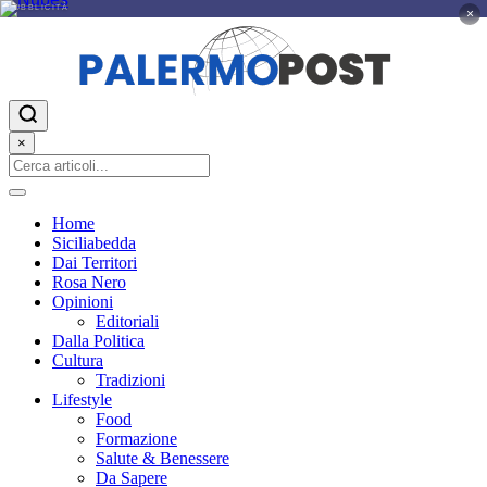
PUBBLICITÀ
×
×
Home
Siciliabedda
Dai Territori
Rosa Nero
Opinioni
Editoriali
Dalla Politica
Cultura
Tradizioni
Lifestyle
Food
Formazione
Salute & Benessere
Da Sapere