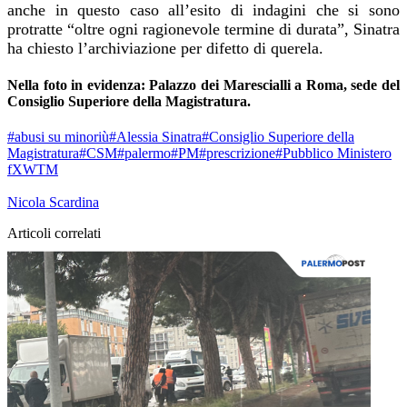
anche in questo caso all’esito di indagini che si sono
protratte “oltre ogni ragionevole termine di durata”, Sinatra
ha chiesto l’archiviazione per difetto di querela.
Nella foto in evidenza: Palazzo dei Marescialli a Roma, sede del
Consiglio Superiore della Magistratura.
#abusi su minoriù
#Alessia Sinatra
#Consiglio Superiore della
Magistratura
#CSM
#palermo
#PM
#prescrizione
#Pubblico Ministero
f
X
W
T
M
Nicola Scardina
Articoli correlati