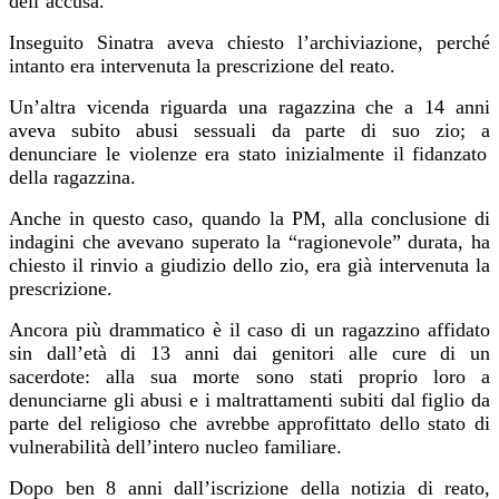
dell’accusa.
Inseguito Sinatra
aveva chiesto l’archiviazione, perch
é
intanto era intervenuta la prescrizione del reato.
Un’altra vicenda riguarda una ragazzina che a 14 anni
aveva subito abusi sessuali da parte di suo zio;
a
denunciare le violenze era stato inizialmente il fidanzato
della
ragazzina
.
Anche in questo caso, q
uando la
PM
, alla
conclusione
di
indagini che avevano superato la “ragionevole” durata, ha
chiesto il rinvio a giudizio dello zio, era già intervenuta la
prescrizione.
Ancora più drammatico
è
il caso di
un
ragazzino affidato
sin dall’età di 13 anni dai genitori alle cure di un
sacerdote: alla sua morte sono stati proprio loro a
denunciar
n
e gli abusi e i maltrattamenti subiti dal figlio da
parte del religioso che avrebbe approfittato dello stato di
vulnerabilità dell’intero nucleo familiare.
Dopo
ben
8 anni dall’iscrizione della notizia di reato,