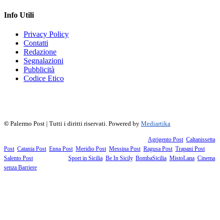
Info Utili
Privacy Policy
Contatti
Redazione
Segnalazioni
Pubblicità
Codice Etico
f
▶
R
𝕏
©
Palermo Post | Tutti i diritti riservati. Powered by
Mediartika
Fanno parte della testata giornalistica i supplementi territoriali:
Agrigento Post
,
Caltanissetta
Post
,
Catania Post
,
Enna Post
,
Meridio Post
,
Messina Post
,
Ragusa Post
,
Trapani Post
,
Salento Post
. I siti tematici:
Sport in Sicilia
,
Be In Sicily
,
BombaSicilia
,
MistoLana
,
Cinema
senza Barriere