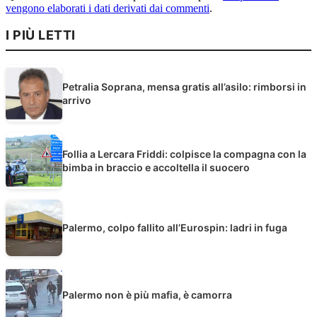
vengono elaborati i dati derivati dai commenti
.
I PIÙ LETTI
Petralia Soprana, mensa gratis all’asilo: rimborsi in
arrivo
Follia a Lercara Friddi: colpisce la compagna con la
bimba in braccio e accoltella il suocero
Palermo, colpo fallito all’Eurospin: ladri in fuga
Palermo non è più mafia, è camorra