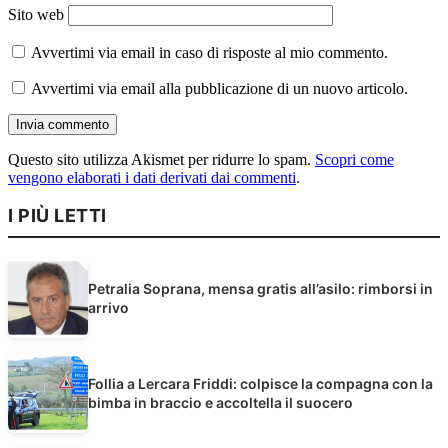
Sito web
Avvertimi via email in caso di risposte al mio commento.
Avvertimi via email alla pubblicazione di un nuovo articolo.
Questo sito utilizza Akismet per ridurre lo spam.
Scopri come
vengono elaborati i dati derivati dai commenti
.
I PIÙ LETTI
Petralia Soprana, mensa gratis all’asilo: rimborsi in
arrivo
Follia a Lercara Friddi: colpisce la compagna con la
bimba in braccio e accoltella il suocero