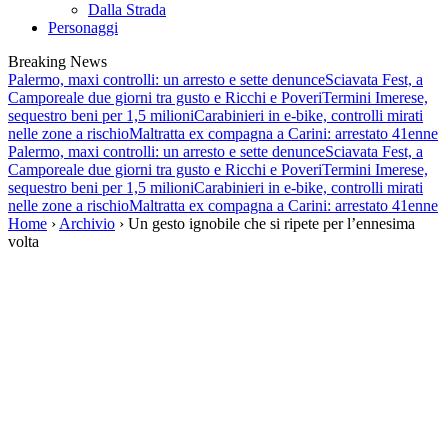
Dalla Strada
Personaggi
Breaking News
Palermo, maxi controlli: un arresto e sette denunce
Sciavata Fest, a
Camporeale due giorni tra gusto e Ricchi e Poveri
Termini Imerese,
sequestro beni per 1,5 milioni
Carabinieri in e-bike, controlli mirati
nelle zone a rischio
Maltratta ex compagna a Carini: arrestato 41enne
Palermo, maxi controlli: un arresto e sette denunce
Sciavata Fest, a
Camporeale due giorni tra gusto e Ricchi e Poveri
Termini Imerese,
sequestro beni per 1,5 milioni
Carabinieri in e-bike, controlli mirati
nelle zone a rischio
Maltratta ex compagna a Carini: arrestato 41enne
Home
›
Archivio
› Un gesto ignobile che si ripete per l’ennesima
volta