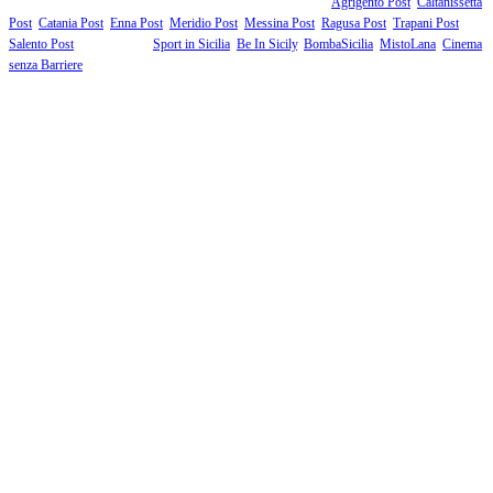
Fanno parte della testata giornalistica i supplementi territoriali:
Agrigento Post
,
Caltanissetta
Post
,
Catania Post
,
Enna Post
,
Meridio Post
,
Messina Post
,
Ragusa Post
,
Trapani Post
,
Salento Post
. I siti tematici:
Sport in Sicilia
,
Be In Sicily
,
BombaSicilia
,
MistoLana
,
Cinema
senza Barriere