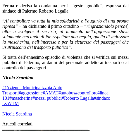
Ferma e decisa la condanna per il “gesto ignobile”, espressa dal
sindaco di Palermo Roberto Lagalla.
“
Al controllore va tutta la mia solidarietà e l’augurio di una pronta
ripresa”
– ha dichiarato il primo cittadino –
“ringraziandolo perché,
oltre a svolgere il servizio, al momento dell’aggressione stava
solamente cercando di far rispettare una regola, quella di indossare
la mascherina, nell’interesse e per la sicurezza dei passeggeri che
usufruiscono del trasporto pubblico”.
Si tratta dell’ennesimo episodio di violenza che si verifica sui mezzi
pubblici di Palermo, ai danni del personale addetto ai trasporti o al
controllo dei passeggeri.
Nicola Scardina
#(Azienda Municipalizzata Auto
Trasporti
#aggressione
#AMAT
#autobus
#controllore
#linea
101
#mascherina
#mezzi pubblici
#Roberto Lagalla
#sindaco
f
X
W
T
M
Nicola Scardina
Articoli correlati