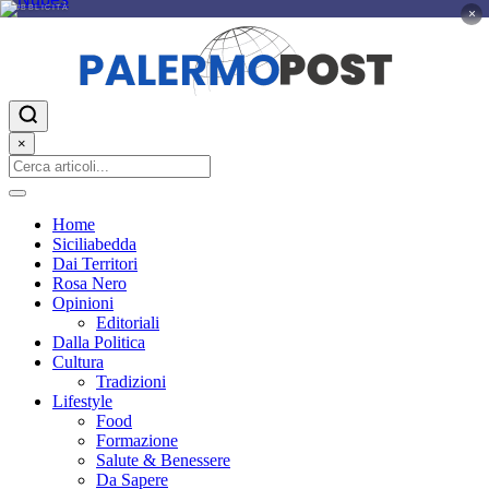
PUBBLICITÀ
×
×
Home
Siciliabedda
Dai Territori
Rosa Nero
Opinioni
Editoriali
Dalla Politica
Cultura
Tradizioni
Lifestyle
Food
Formazione
Salute & Benessere
Da Sapere