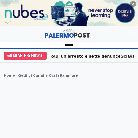
PUBBLICITÀ
×
alermo, maxi controlli: un arresto e sette denunce
Sciavata Fes
BREAKING NEWS
Home
› Golfi di Carini e Castellammare