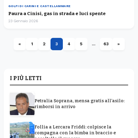
GOLFI DI CARINI E CASTELLAMMARE
Paura a Cinisi, gas in strada e luci spente
23 Gennaio 2026
«
1
2
3
4
5
…
63
»
I PIÙ LETTI
Petralia Soprana, mensa gratis all’asilo:
rimborsi in arrivo
Follia a Lercara Friddi: colpisce la
compagna con la bimba in braccio e