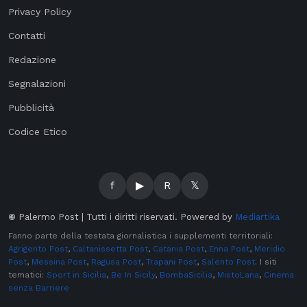
Privacy Policy
Contatti
Redazione
Segnalazioni
Pubblicità
Codice Etico
f
▶
R
𝕏
©
Palermo Post | Tutti i diritti riservati. Powered by
Mediartika
Fanno parte della testata giornalistica i supplementi territoriali:
Agrigento Post
,
Caltanissetta Post
,
Catania Post
,
Enna Post
,
Meridio
Post
,
Messina Post
,
Ragusa Post
,
Trapani Post
,
Salento Post
. I siti
tematici:
Sport in Sicilia
,
Be In Sicily
,
BombaSicilia
,
MistoLana
,
Cinema
senza Barriere