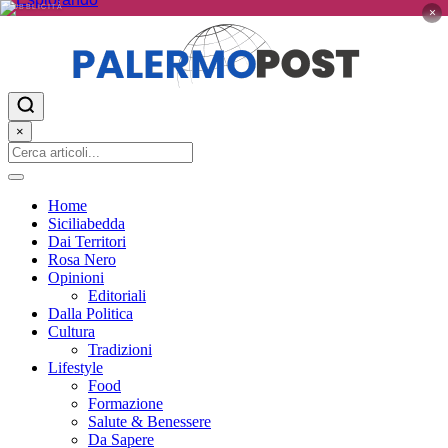
PUBBLICITÀ
×
×
Home
Siciliabedda
Dai Territori
Rosa Nero
Opinioni
Editoriali
Dalla Politica
Cultura
Tradizioni
Lifestyle
Food
Formazione
Salute & Benessere
Da Sapere