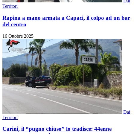
Dai
Territori
Rapina a mano armata a Capaci, il colpo ad un bar
del centro
16 Ottobre 2025
Dai
Territori
Carini, il “pugno chiuso” lo tradisce: 44enne