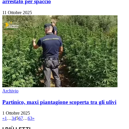
arrestato per spaccio
11 Ottobre 2025
Archivio
Partinico, maxi piantagione scoperta tra gli ulivi
1 Ottobre 2025
«
1
…
3
4
5
6
7
…
63
»