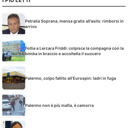
I PIÙ LETTI
Petralia Soprana, mensa gratis all’asilo: rimborsi in
arrivo
Follia a Lercara Friddi: colpisce la compagna con la
bimba in braccio e accoltella il suocero
Palermo, colpo fallito all’Eurospin: ladri in fuga
Palermo non è più mafia, è camorra