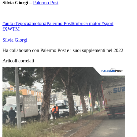
Silvia Giorgi
–
Palermo Post
#auto d'epoca
#motori
#Palermo Post
#rubrica motori
#sport
f
X
W
T
M
Silvia Giorgi
Ha collaborato con Palermo Post e i suoi supplementi nel 2022
Articoli correlati