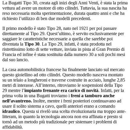
La Bugatti Tipo 30, creata agli inizi degli Anni Venti, è stata la prima
vettura ad avere un motore di otto cilindri. Tuttavia, la sua nascita ha
reso necessaria molta sperimentazione, durata quattro anni e che ha
richiesto l’utilizzo di ben due modelli precedenti.
Il primo modello è stato Tipo 28, nato nel 1921 per poi passare
direttamente al Tipo 29. Quest’ultimo, è servito esclusivamente per
saggiare le caratteristiche necessarie a quella che sarebbe poi
diventata la
Tipo 30
. La Tipo 29, infatti, è stata prodotta nel
ristrettissimo lotto di sette vetture, inviata in pista al Gran Premio di
Francia ed infine è stata sostituita dalla numero 30 a soli pochi mesi
dal suo lancio.
La casa automobilistica francese ha finalmente lanciato sul mercato
questo gioiellino ad otto cilindri. Questo modello nasceva montato
su un telaio a longheroni e traverse costruite in acciaio, lunghe 2,85
metri di interasse. All’interno, ritroviamo le sospensioni della Tipo
29 mentre l’
impianto frenante era carico di novità
. Infatti, per la
prima volta in una Bugatti troviamo i
freni a tamburo anche
nell’avantreno.
Inoltre, mentre i freni posteriori continuavano ad
usare il solito sistema a cavo, quelli anteriori erano a comando
idraulico
. Questa si rivelò una scelta rivoluzionaria ma troppo ante-
litteram, in quanto la tecnologia ancora non era affinata e presto si
tornò ad un metodo più tradizionale per sistemare i problemi di
affidabilità.