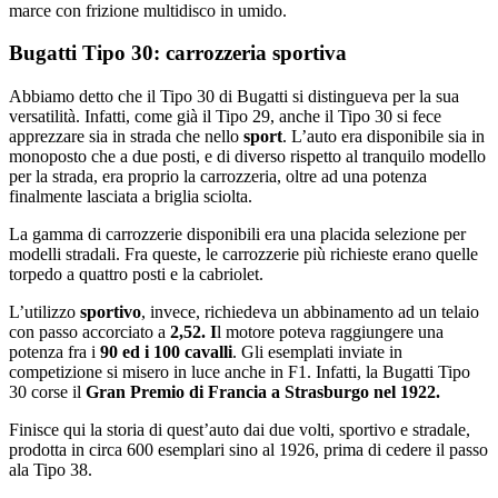
marce con frizione multidisco in umido.
Bugatti Tipo 30: carrozzeria sportiva
Abbiamo detto che il Tipo 30 di Bugatti si distingueva per la sua
versatilità. Infatti, come già il Tipo 29, anche il Tipo 30 si fece
apprezzare sia in strada che nello
sport
. L’auto era disponibile sia in
monoposto che a due posti, e di diverso rispetto al tranquilo modello
per la strada, era proprio la carrozzeria, oltre ad una potenza
finalmente lasciata a briglia sciolta.
La gamma di carrozzerie disponibili era una placida selezione per
modelli stradali. Fra queste, le carrozzerie più richieste erano quelle
torpedo a quattro posti e la cabriolet.
L’utilizzo
sportivo
, invece, richiedeva un abbinamento ad un telaio
con passo accorciato a
2,52. I
l motore poteva raggiungere una
potenza fra i
90 ed i 100 cavalli
. Gli esemplati inviate in
competizione si misero in luce anche in F1. Infatti, la Bugatti Tipo
30 corse il
Gran Premio di Francia a Strasburgo nel 1922.
Finisce qui la storia di quest’auto dai due volti, sportivo e stradale,
prodotta in circa 600 esemplari sino al 1926, prima di cedere il passo
ala Tipo 38.