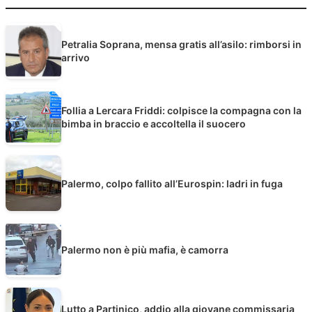
Petralia Soprana, mensa gratis all’asilo: rimborsi in
arrivo
Follia a Lercara Friddi: colpisce la compagna con la
bimba in braccio e accoltella il suocero
Palermo, colpo fallito all’Eurospin: ladri in fuga
Palermo non è più mafia, è camorra
Lutto a Partinico, addio alla giovane commissaria