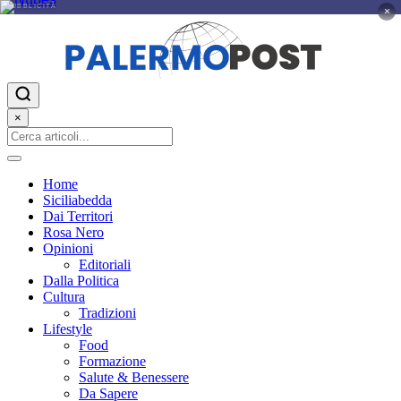
PUBBLICITÀ
×
×
Home
Siciliabedda
Dai Territori
Rosa Nero
Opinioni
Editoriali
Dalla Politica
Cultura
Tradizioni
Lifestyle
Food
Formazione
Salute & Benessere
Da Sapere