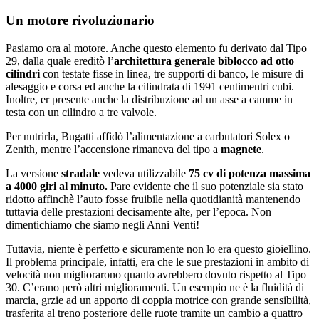
Un motore rivoluzionario
Pasiamo ora al motore. Anche questo elemento fu derivato dal Tipo
29, dalla quale ereditò l’
architettura generale biblocco ad otto
cilindri
con testate fisse in linea, tre supporti di banco, le misure di
alesaggio e corsa ed anche la cilindrata di 1991 centimentri cubi.
Inoltre, er presente anche la distribuzione ad un asse a camme in
testa con un cilindro a tre valvole.
Per nutrirla, Bugatti affidò l’alimentazione a carbutatori Solex o
Zenith, mentre l’accensione rimaneva del tipo a
magnete
.
La versione
stradale
vedeva utilizzabile
75 cv di potenza massima
a 4000 giri al minuto.
Pare evidente che il suo potenziale sia stato
ridotto affinchè l’auto fosse fruibile nella quotidianità mantenendo
tuttavia delle prestazioni decisamente alte, per l’epoca. Non
dimentichiamo che siamo negli Anni Venti!
Tuttavia, niente è perfetto e sicuramente non lo era questo gioiellino.
Il problema principale, infatti, era che le sue prestazioni in ambito di
velocità non migliorarono quanto avrebbero dovuto rispetto al Tipo
30. C’erano però altri miglioramenti. Un esempio ne è la fluidità di
marcia, grzie ad un apporto di coppia motrice con grande sensibilità,
trasferita al treno posteriore delle ruote tramite un cambio a quattro