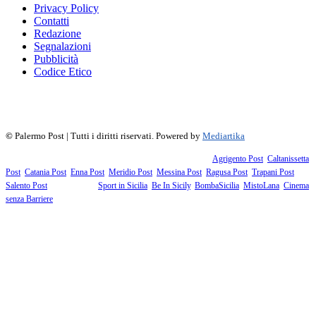
Privacy Policy
Contatti
Redazione
Segnalazioni
Pubblicità
Codice Etico
f
▶
R
𝕏
©
Palermo Post | Tutti i diritti riservati. Powered by
Mediartika
Fanno parte della testata giornalistica i supplementi territoriali:
Agrigento Post
,
Caltanissetta
Post
,
Catania Post
,
Enna Post
,
Meridio Post
,
Messina Post
,
Ragusa Post
,
Trapani Post
,
Salento Post
. I siti tematici:
Sport in Sicilia
,
Be In Sicily
,
BombaSicilia
,
MistoLana
,
Cinema
senza Barriere