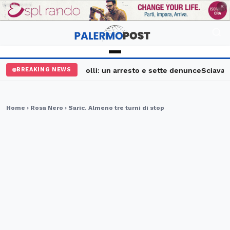
PUBBLICITÀ
×
Palermo, maxi controlli: un arresto e sette denunce
Sciavata Fe
BREAKING NEWS
Home
›
Rosa Nero
› Saric. Almeno tre turni di stop