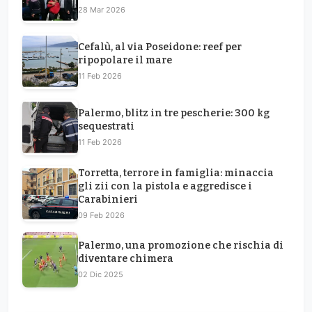
28 Mar 2026
Cefalù, al via Poseidone: reef per
ripopolare il mare
11 Feb 2026
Palermo, blitz in tre pescherie: 300 kg
sequestrati
11 Feb 2026
Torretta, terrore in famiglia: minaccia
gli zii con la pistola e aggredisce i
Carabinieri
09 Feb 2026
Palermo, una promozione che rischia di
diventare chimera
02 Dic 2025