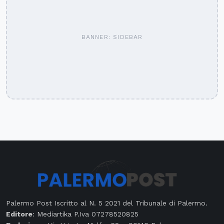
BANNER: SIDEBAR
Palermo Post Iscritto al N. 5 2021 del Tribunale di Palermo.
Editore
: Mediartika P.Iva 07278520825