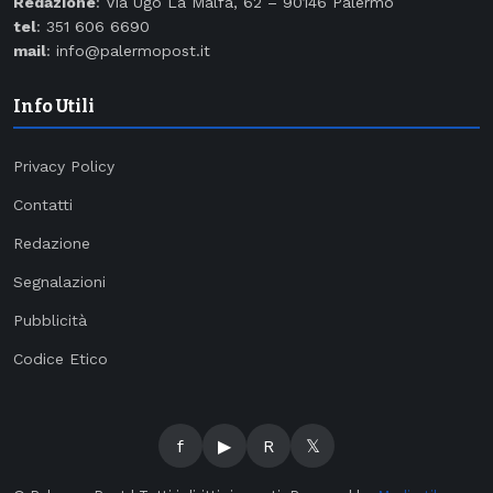
Redazione
: Via Ugo La Malfa, 62 – 90146 Palermo
tel
: 351 606 6690
mail
: info@palermopost.it
Info Utili
Privacy Policy
Contatti
Redazione
Segnalazioni
Pubblicità
Codice Etico
f
▶
R
𝕏