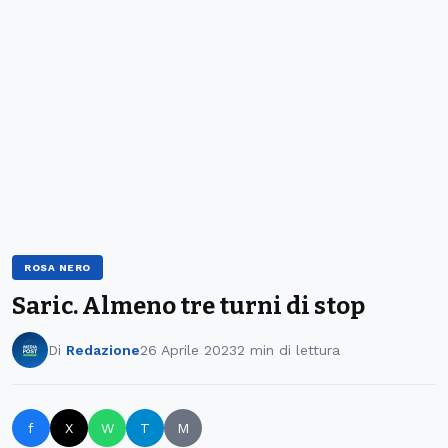
ROSA NERO
Saric. Almeno tre turni di stop
Di
Redazione
26 Aprile 2023
2 min di lettura
f
X
W
T
M