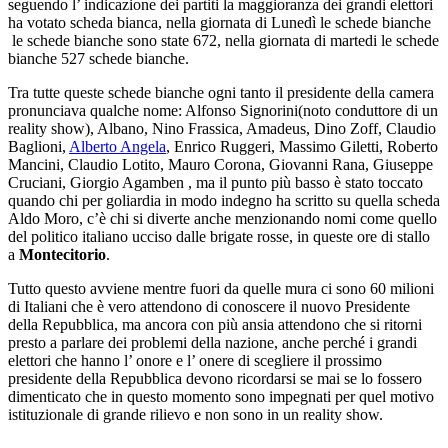
seguendo l’ indicazione dei partiti la maggioranza dei grandi elettori
ha votato scheda bianca, nella giornata di Lunedì le schede bianche
le schede bianche sono state 672, nella giornata di martedi le schede
bianche 527 schede bianche.
Tra tutte queste schede bianche ogni tanto il presidente della camera
pronunciava qualche nome: Alfonso Signorini(noto conduttore di un
reality show), Albano, Nino Frassica, Amadeus, Dino Zoff, Claudio
Baglioni,
Alberto Angela
, Enrico Ruggeri, Massimo Giletti, Roberto
Mancini, Claudio Lotito, Mauro Corona, Giovanni Rana, Giuseppe
Cruciani, Giorgio Agamben , ma il punto più basso è stato toccato
quando chi per goliardia in modo indegno ha scritto su quella scheda
Aldo Moro, c’è chi si diverte anche menzionando nomi come quello
del politico italiano ucciso dalle brigate rosse, in queste ore di stallo
a
Montecitorio
.
Tutto questo avviene mentre fuori da quelle mura ci sono 60 milioni
di Italiani che è vero attendono di conoscere il nuovo Presidente
della Repubblica, ma ancora con più ansia attendono che si ritorni
presto a parlare dei problemi della nazione, anche perché i grandi
elettori che hanno l’ onore e l’ onere di scegliere il prossimo
presidente della Repubblica devono ricordarsi se mai se lo fossero
dimenticato che in questo momento sono impegnati per quel motivo
istituzionale di grande rilievo e non sono in un reality show.