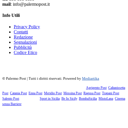
mail
: info@palermopost.it
Info Utili
Privacy Policy
Contatti
Redazione
Segnalazioni
Pubblicità
Codice Etico
f
▶
R
𝕏
©
Palermo Post | Tutti i diritti riservati. Powered by
Mediartika
Fanno parte della testata giornalistica i supplementi territoriali:
Agrigento Post
,
Caltanissetta
Post
,
Catania Post
,
Enna Post
,
Meridio Post
,
Messina Post
,
Ragusa Post
,
Trapani Post
,
Salento Post
. I siti tematici:
Sport in Sicilia
,
Be In Sicily
,
BombaSicilia
,
MistoLana
,
Cinema
senza Barriere