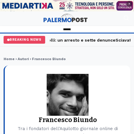
PUBBLICITÀ
×
lermo, maxi controlli: un arresto e sette denunce
Sciavata Fest
BREAKING NEWS
Home
› Autori › Francesco Biundo
Francesco Biundo
Tra i fondatori dell'Aquilotto giornale online di