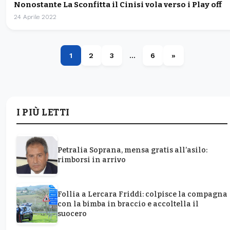
Nonostante La Sconfitta il Cinisi vola verso i Play off
24 Aprile 2022
1
2
3
…
6
»
I PIÙ LETTI
Petralia Soprana, mensa gratis all’asilo:
rimborsi in arrivo
Follia a Lercara Friddi: colpisce la compagna
con la bimba in braccio e accoltella il
suocero