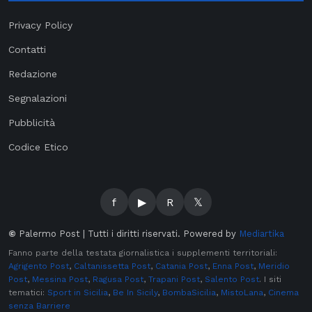
Privacy Policy
Contatti
Redazione
Segnalazioni
Pubblicità
Codice Etico
f
▶
R
𝕏
©
Palermo Post | Tutti i diritti riservati. Powered by
Mediartika
Fanno parte della testata giornalistica i supplementi territoriali:
Agrigento Post
,
Caltanissetta Post
,
Catania Post
,
Enna Post
,
Meridio
Post
,
Messina Post
,
Ragusa Post
,
Trapani Post
,
Salento Post
. I siti
tematici:
Sport in Sicilia
,
Be In Sicily
,
BombaSicilia
,
MistoLana
,
Cinema
senza Barriere