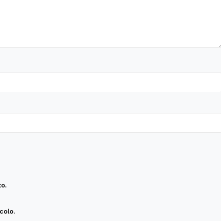
o.
colo.