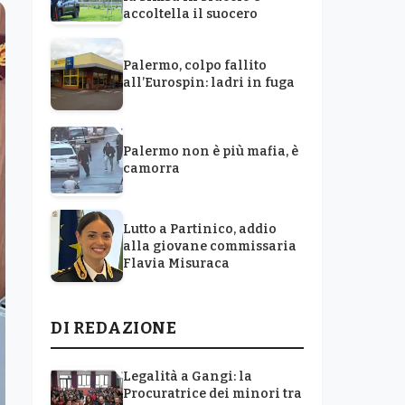
accoltella il suocero
Palermo, colpo fallito
all’Eurospin: ladri in fuga
Palermo non è più mafia, è
camorra
Lutto a Partinico, addio
alla giovane commissaria
Flavia Misuraca
DI REDAZIONE
Legalità a Gangi: la
Procuratrice dei minori tra