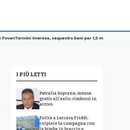
eri
Termini Imerese, sequestro beni per 1,5 milioni
Carabinieri i
I PIÙ LETTI
Petralia Soprana, mensa
gratis all’asilo: rimborsi in
arrivo
Follia a Lercara Friddi:
colpisce la compagna con
la bimba in braccio e