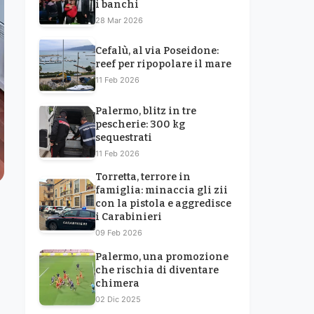
i banchi
28 Mar 2026
Cefalù, al via Poseidone:
reef per ripopolare il mare
11 Feb 2026
Palermo, blitz in tre
pescherie: 300 kg
sequestrati
11 Feb 2026
Torretta, terrore in
famiglia: minaccia gli zii
con la pistola e aggredisce
i Carabinieri
09 Feb 2026
Palermo, una promozione
che rischia di diventare
chimera
02 Dic 2025