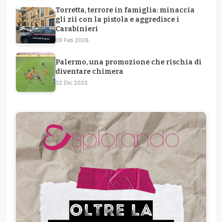
Torretta, terrore in famiglia: minaccia
gli zii con la pistola e aggredisce i
Carabinieri
09 Feb 2026
Palermo, una promozione che rischia di
diventare chimera
02 Dic 2025