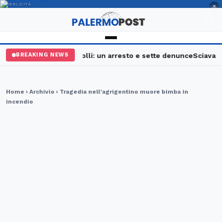
PUBBLICITÀ
×
Palermo, maxi controlli: un arresto e sette denunce
Sciavata Fe
BREAKING NEWS
Home
›
Archivio
› Tragedia nell’agrigentino muore bimba in
incendio