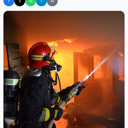
f
X
W
T
M