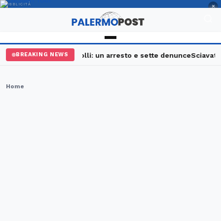
PUBBLICITÀ
×
alermo, maxi controlli: un arresto e sette denunce
Sciavata Fes
BREAKING NEWS
Home