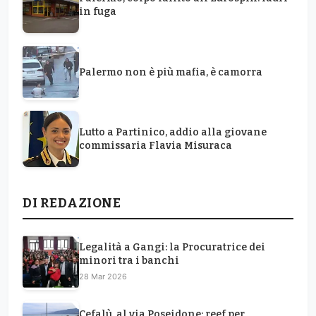
in fuga
Palermo non è più mafia, è camorra
Lutto a Partinico, addio alla giovane
commissaria Flavia Misuraca
DI REDAZIONE
Legalità a Gangi: la Procuratrice dei
minori tra i banchi
28 Mar 2026
Cefalù, al via Poseidone: reef per