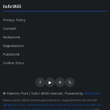
Info Utili
Privacy Policy
Contatti
Redazione
Segnalazioni
Pubblicità
Codice Etico
f
▶
R
𝕏
©
Palermo Post | Tutti i diritti riservati. Powered by
Mediartika
Fanno parte della testata giornalistica i supplementi territoriali:
Agrigento Post
,
Caltanissetta Post
,
Catania Post
,
Enna Post
,
Meridio
Post
,
Messina Post
,
Ragusa Post
,
Trapani Post
,
Salento Post
. I siti