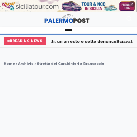
PUBBLICITÀ
×
alermo, maxi controlli: un arresto e sette denunce
Sciavata Fes
BREAKING NEWS
Home
›
Archivio
› Stretta dei Carabinieri a Brancaccio