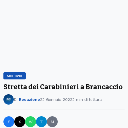
ARCHIVIO
Stretta dei Carabinieri a Brancaccio
Di
Redazione
22 Gennaio 2022
2 min di lettura
f
X
W
T
M