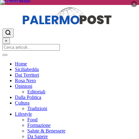
PUBBLICITÀ
×
×
Home
Siciliabedda
Dai Territori
Rosa Nero
Opinioni
Editoriali
Dalla Politica
Cultura
Tradizioni
Lifestyle
Food
Formazione
Salute & Benessere
Da Sapere