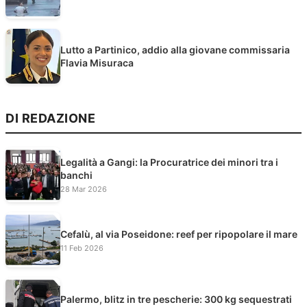
Lutto a Partinico, addio alla giovane commissaria
Flavia Misuraca
DI REDAZIONE
Legalità a Gangi: la Procuratrice dei minori tra i
banchi
28 Mar 2026
Cefalù, al via Poseidone: reef per ripopolare il mare
11 Feb 2026
Palermo, blitz in tre pescherie: 300 kg sequestrati