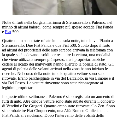
Notte di furti nella borgata marinara di Sferracavallo a Palermo, nel
mirino di alcuni balordi, come sempre più spesso accade Fiat Panda
e
Fiat
500.
Quattro auto sono state rubate in una sola notte, tutte in via Plauto a
Sferracavallo. Due Fiat Panda e due Fiat 500. Subito dopo il furto
ad alcuni dei proprietari delle auto sarebbe arrivata la telefonata con
la quale si chiedevano i soldi per restituire la vettura, una modalità
che viene utilizzata sempre più spesso, ma i proprietari anziché
cedere al ricatto dei malviventi hanno allertato la polizia di stato. Gli
agenti di polizia delle volanti arrivati nella zona hanno iniziato le
ricerche. Nel corso della notte tutte le quattro vetture sono state
ritrovate. Erano parcheggiate in via del Barcaiolo, in via Limone e il
via Del Pesco. Le vetture rinvenute sono state riconsegnate ai
legittimi proprietari.
In queste ultime settimane a Palermo è stato registrato un aumento di
furti di auto. Atre cinque vetture sono state rubate durante il concerto
di Venditti e De Gregori. Quattro erano state ritrovate allo Zen. Sono
state rubate tre Fiat Cinquecento, una Alfa Romeo Giulietta e una
Fiat Panda al velodromo. Dopo l’intervento delle volanti della