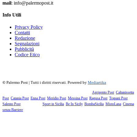
mail
: info@palermopost.it
Info Utili
Privacy Policy
Contatti
Redazione
Segnalazioni
Pubblicità
Codice Etico
f
▶
R
𝕏
©
Palermo Post | Tutti i diritti riservati. Powered by
Mediartika
Fanno parte della testata giornalistica i supplementi territoriali:
Agrigento Post
,
Caltanissetta
Post
,
Catania Post
,
Enna Post
,
Meridio Post
,
Messina Post
,
Ragusa Post
,
Trapani Post
,
Salento Post
. I siti tematici:
Sport in Sicilia
,
Be In Sicily
,
BombaSicilia
,
MistoLana
,
Cinema
senza Barriere