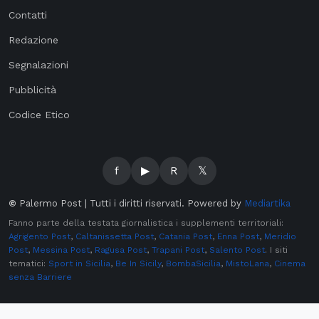
Contatti
Redazione
Segnalazioni
Pubblicità
Codice Etico
f
▶
R
𝕏
©
Palermo Post | Tutti i diritti riservati. Powered by
Mediartika
Fanno parte della testata giornalistica i supplementi territoriali:
Agrigento Post
,
Caltanissetta Post
,
Catania Post
,
Enna Post
,
Meridio
Post
,
Messina Post
,
Ragusa Post
,
Trapani Post
,
Salento Post
. I siti
tematici:
Sport in Sicilia
,
Be In Sicily
,
BombaSicilia
,
MistoLana
,
Cinema
senza Barriere