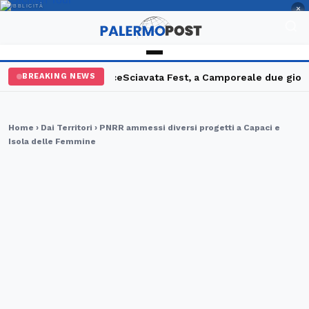
PUBBLICITÀ
×
e sette denunce
Sciavata Fest, a Camporeale due giorni tra gusto
BREAKING NEWS
Home
›
Dai Territori
› PNRR ammessi diversi progetti a Capaci e
Isola delle Femmine