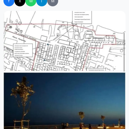
f
X
W
T
M