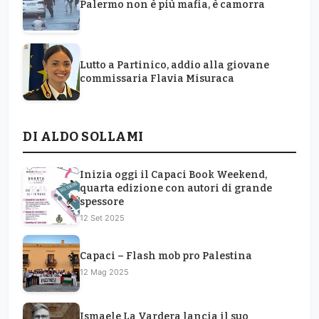
Palermo non è più mafia, è camorra
Lutto a Partinico, addio alla giovane
commissaria Flavia Misuraca
DI ALDO SOLLAMI
Inizia oggi il Capaci Book Weekend,
quarta edizione con autori di grande
spessore
12 Set 2025
Capaci – Flash mob pro Palestina
12 Mag 2025
Ismaele La Vardera lancia il suo