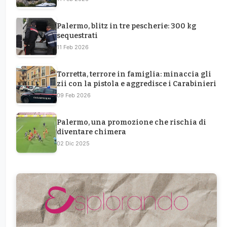
Palermo, blitz in tre pescherie: 300 kg
sequestrati
11 Feb 2026
Torretta, terrore in famiglia: minaccia gli
zii con la pistola e aggredisce i Carabinieri
09 Feb 2026
Palermo, una promozione che rischia di
diventare chimera
02 Dic 2025