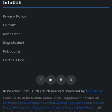
Info Utili
Privacy Policy
Contatti
Redazione
Segnalazioni
Pubblicità
Codice Etico
f
▶
R
𝕏
©
Palermo Post | Tutti i diritti riservati. Powered by
Mediartika
Fanno parte della testata giornalistica i supplementi territoriali:
Agrigento Post
,
Caltanissetta Post
,
Catania Post
,
Enna Post
,
Meridio
Post
,
Messina Post
,
Ragusa Post
,
Trapani Post
,
Salento Post
. I siti