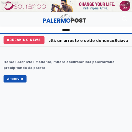
PUBBLICITÀ
×
alermo, maxi controlli: un arresto e sette denunce
Sciavata Fes
BREAKING NEWS
Home
›
Archivio
› Madonie, muore escursionista palermitano
precipitando da parete
ARCHIVIO