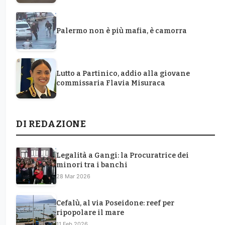
Palermo non è più mafia, è camorra
Lutto a Partinico, addio alla giovane
commissaria Flavia Misuraca
DI REDAZIONE
Legalità a Gangi: la Procuratrice dei
minori tra i banchi
28 Mar 2026
Cefalù, al via Poseidone: reef per
ripopolare il mare
11 Feb 2026