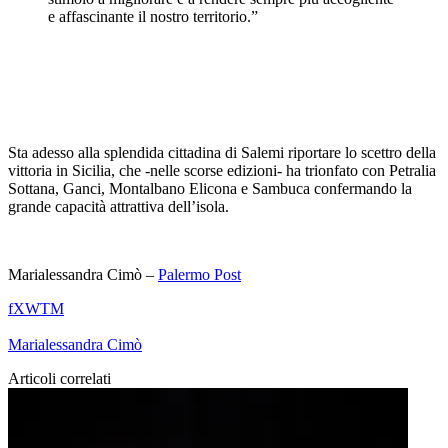
e affascinante il nostro territorio.”
Sta adesso alla splendida cittadina di Salemi riportare lo scettro della
vittoria in Sicilia, che -nelle scorse edizioni- ha trionfato con Petralia
Sottana, Ganci, Montalbano Elicona e Sambuca confermando la
grande capacità attrattiva dell’isola.
Marialessandra Cimò –
Palermo Post
f
X
W
T
M
Marialessandra Cimò
Articoli correlati