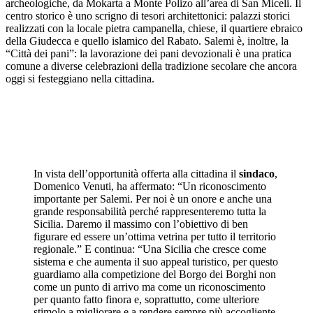
archeologiche, da Mokarta a Monte Polizo all’area di San Miceli. Il
centro storico è uno scrigno di tesori architettonici: palazzi storici
realizzati con la locale pietra campanella, chiese, il quartiere ebraico
della Giudecca e quello islamico del Rabato. Salemi è, inoltre, la
“Città dei pani”: la lavorazione dei pani devozionali è una pratica
comune a diverse celebrazioni della tradizione secolare che ancora
oggi si festeggiano nella cittadina.
In vista dell’opportunità offerta alla cittadina il
sindaco
,
Domenico Venuti, ha affermato: “Un riconoscimento
importante per Salemi. Per noi è un onore e anche una
grande responsabilità perché rappresenteremo tutta la
Sicilia. Daremo il massimo con l’obiettivo di ben
figurare ed essere un’ottima vetrina per tutto il territorio
regionale.” E continua: “Una Sicilia che cresce come
sistema e che aumenta il suo appeal turistico, per questo
guardiamo alla competizione del Borgo dei Borghi non
come un punto di arrivo ma come un riconoscimento
per quanto fatto finora e, soprattutto, come ulteriore
stimolo a migliorare e a rendere sempre più accogliente