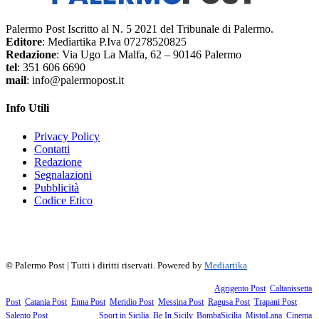
Palermo Post Iscritto al N. 5 2021 del Tribunale di Palermo.
Editore
: Mediartika P.Iva 07278520825
Redazione
: Via Ugo La Malfa, 62 – 90146 Palermo
tel
: 351 606 6690
mail
: info@palermopost.it
Info Utili
Privacy Policy
Contatti
Redazione
Segnalazioni
Pubblicità
Codice Etico
f
▶
R
𝕏
©
Palermo Post | Tutti i diritti riservati. Powered by
Mediartika
Fanno parte della testata giornalistica i supplementi territoriali:
Agrigento Post
,
Caltanissetta
Post
,
Catania Post
,
Enna Post
,
Meridio Post
,
Messina Post
,
Ragusa Post
,
Trapani Post
,
Salento Post
. I siti tematici:
Sport in Sicilia
,
Be In Sicily
,
BombaSicilia
,
MistoLana
,
Cinema