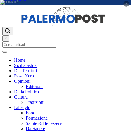
PUBBLICITÀ
×
×
Home
Siciliabedda
Dai Territori
Rosa Nero
Opinioni
Editoriali
Dalla Politica
Cultura
Tradizioni
Lifestyle
Food
Formazione
Salute & Benessere
Da Sapere