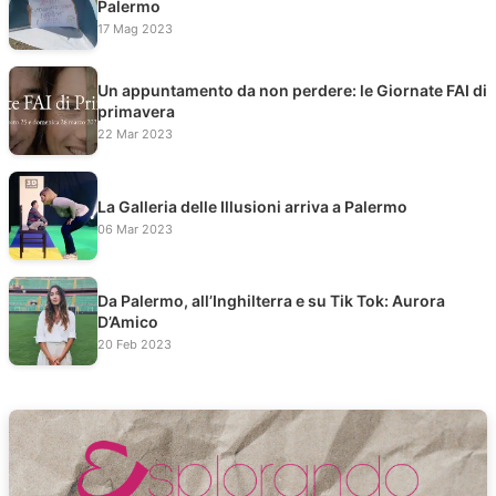
Palermo
17 Mag 2023
Un appuntamento da non perdere: le Giornate FAI di
primavera
22 Mar 2023
La Galleria delle Illusioni arriva a Palermo
06 Mar 2023
Da Palermo, all’Inghilterra e su Tik Tok: Aurora
D’Amico
20 Feb 2023