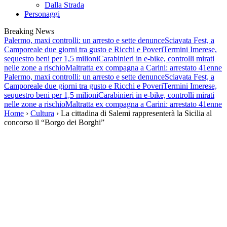
Dalla Strada
Personaggi
Breaking News
Palermo, maxi controlli: un arresto e sette denunce
Sciavata Fest, a
Camporeale due giorni tra gusto e Ricchi e Poveri
Termini Imerese,
sequestro beni per 1,5 milioni
Carabinieri in e-bike, controlli mirati
nelle zone a rischio
Maltratta ex compagna a Carini: arrestato 41enne
Palermo, maxi controlli: un arresto e sette denunce
Sciavata Fest, a
Camporeale due giorni tra gusto e Ricchi e Poveri
Termini Imerese,
sequestro beni per 1,5 milioni
Carabinieri in e-bike, controlli mirati
nelle zone a rischio
Maltratta ex compagna a Carini: arrestato 41enne
Home
›
Cultura
› La cittadina di Salemi rappresenterà la Sicilia al
concorso il “Borgo dei Borghi”