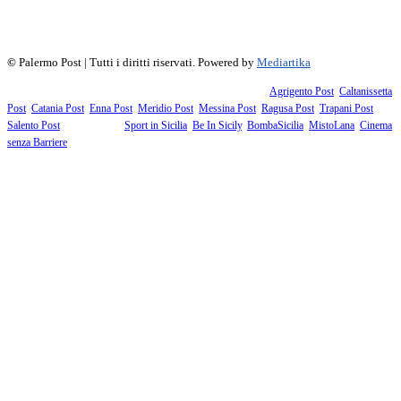
f
▶
R
𝕏
©
Palermo Post | Tutti i diritti riservati. Powered by
Mediartika
Fanno parte della testata giornalistica i supplementi territoriali:
Agrigento Post
,
Caltanissetta
Post
,
Catania Post
,
Enna Post
,
Meridio Post
,
Messina Post
,
Ragusa Post
,
Trapani Post
,
Salento Post
. I siti tematici:
Sport in Sicilia
,
Be In Sicily
,
BombaSicilia
,
MistoLana
,
Cinema
senza Barriere