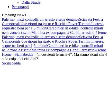
Dalla Strada
Personaggi
Breaking News
Palermo, maxi controlli: un arresto e sette denunce
Sciavata Fest, a
Camporeale due giorni tra gusto e Ricchi e Poveri
Termini Imerese,
sequestro beni per 1,5 milioni
Carabinieri in e-bike, controlli mirati
nelle zone a rischio
Maltratta ex compagna a Carini: arrestato 41enne
Palermo, maxi controlli: un arresto e sette denunce
Sciavata Fest, a
Camporeale due giorni tra gusto e Ricchi e Poveri
Termini Imerese,
sequestro beni per 1,5 milioni
Carabinieri in e-bike, controlli mirati
nelle zone a rischio
Maltratta ex compagna a Carini: arrestato 41enne
Home
›
Siciliabedda
› “Incoscienti fermatevi”. Ma siamo sicuri che è
solo colpa dei cittadini?
Siciliabedda