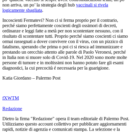
non arriva, un po’ la strategia degli hub
vaccinali si rivela
logicamente sbagliata
.
Incoscienti Fermatevi? Non ci si ferma proprio per il contrario,
perché siamo perfettamente coscienti degli ossimori di decreti,
ordinanze e leggi fatte a metà per non scontentare nessuno, con il
risultato di scontentare tutti. Proprio perché siamo coscienti ci siamo
ormai rassegnati a dover convivere con il virus, con un pizzico di
fatalismo, sperando che prima o poi ci si riesca ad immunizzare e
prestando un orecchio attento alle parole di Paolo Veronesi, perché
in Italia non si muore solo di Covid-19. Nel 2020 sono morte molte
persone di tumore e in moltissimi non hanno potuto fare gli esami
diagnostici, la cui precocità é necessaria per la guarigione.
Katia Giordano – Palermo Post
f
X
W
T
M
Redazione
Dietro la firma "Redazione" opera il team editoriale di Palermo Post.
Utilizziamo questo account collettivo per pubblicare aggiornamenti
rapidi, notizie di agenzia e comunicati stampa. La selezione e la