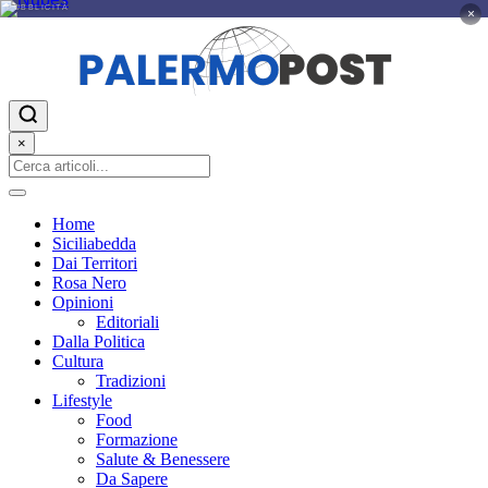
PUBBLICITÀ
×
×
Home
Siciliabedda
Dai Territori
Rosa Nero
Opinioni
Editoriali
Dalla Politica
Cultura
Tradizioni
Lifestyle
Food
Formazione
Salute & Benessere
Da Sapere