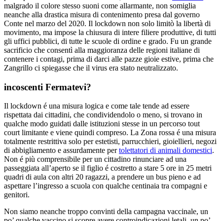
malgrado il colore stesso suoni come allarmante, non somiglia
neanche alla drastica misura di contenimento presa dal governo
Conte nel marzo del 2020. Il lockdown non solo limitò la libertà di
movimento, ma impose la chiusura di intere filiere produttive, di tutti
gli uffici pubblici, di tutte le scuole di ordine e grado. Fu un grande
sacrificio che consentì alla maggioranza delle regioni italiane di
contenere i contagi, prima di darci alle pazze gioie estive, prima che
Zangrillo ci spiegasse che il virus era stato neutralizzato.
incoscenti Fermatevi?
Il lockdown é una misura logica e come tale tende ad essere
rispettata dai cittadini, che condividendolo o meno, si trovano in
qualche modo guidati dalle istituzioni stesse in un percorso tout
court limitante e viene quindi compreso. La Zona rossa é una misura
totalmente restrittiva solo per estetisti, parrucchieri, gioiellieri, negozi
di abbigliamento e assurdamente per
tolettatori di animali domestici
.
Non é più comprensibile per un cittadino rinunciare ad una
passeggiata all’aperto se il figlio é costretto a stare 5 ore in 25 metri
quadri di aula con altri 20 ragazzi, a prendere un bus pieno e ad
aspettare l’ingresso a scuola con qualche centinaia tra compagni e
genitori.
Non siamo neanche troppo convinti della campagna vaccinale, un
po’ qualche vaccino si scopre avere controindicazioni letali, un po’