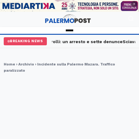
PUBBLICITÀ
×
Palermo, maxi controlli: un arresto e sette denunce
Sciavata F
BREAKING NEWS
Home
›
Archivio
› Incidente sulla Palermo Mazara. Traffico
paralizzato