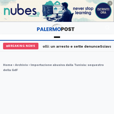
PUBBLICITÀ
×
Palermo, maxi controlli: un arresto e sette denunce
Sciavata F
BREAKING NEWS
Home
›
Archivio
› Importazione abusiva dalla Tunisia: sequestro
della GdF