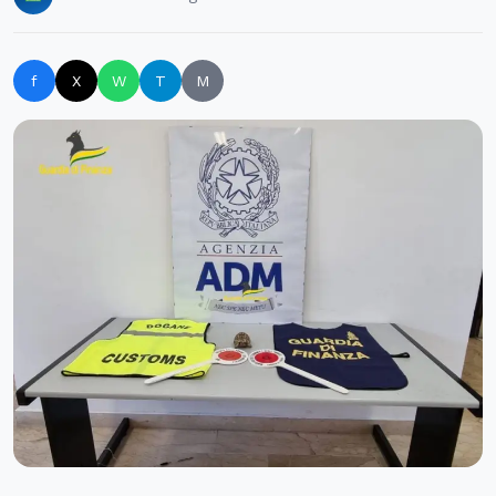
f
X
W
T
M