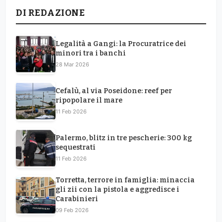
DI REDAZIONE
Legalità a Gangi: la Procuratrice dei
minori tra i banchi
28 Mar 2026
Cefalù, al via Poseidone: reef per
ripopolare il mare
11 Feb 2026
Palermo, blitz in tre pescherie: 300 kg
sequestrati
11 Feb 2026
Torretta, terrore in famiglia: minaccia
gli zii con la pistola e aggredisce i
Carabinieri
09 Feb 2026