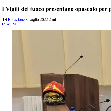
I Vigili del fuoco presentano opuscolo per 
Di
Redazione
8 Luglio 2022
2 min di lettura
f
X
W
T
M