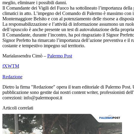
meglio, eliminare i possibili danni.
Il Comandante dei Vigili del Fuoco ha sottolineato l’importanza della 
climatici in atto. L’impegno del Comando di Palermo è massimo con il ra
Montemaggiore Belsito e con al potenziamento delle risorse a disposiz
La responsabilizzazione e l’attività di informazione assumono un ruolo
dell’opuscolo è anche presente un test di autovalutazione della propria
Il Comandante, durante l’incontro, ha poi ringraziato il Signor Prefetto
Signor Prefetto ha rimarcato l’importanza dell’azione preventiva e il ruo
costante e tempestivo impegno sul territorio.
Marialassendra Cimò –
Palermo Post
f
X
W
T
M
Redazione
Dietro la firma "Redazione" opera il team editoriale di Palermo Post. 
pubblicazione sono gestite dai nostri content writer, professionisti dell
correzioni: info@palermopost.it
Articoli correlati