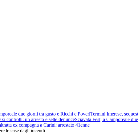
mporeale due giorni tra gusto e Ricchi e Poveri
Termini Imerese, sequest
xi controlli: un arresto e sette denunce
Sciavata Fest, a Camporeale due 
ltratta ex compagna a Carini: arrestato 41enne
re le case dagli incendi