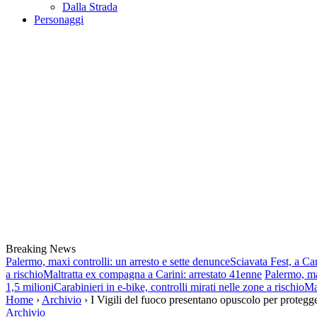
Dalla Strada
Personaggi
Breaking News
Palermo, maxi controlli: un arresto e sette denunce
Sciavata Fest, a Ca
a rischio
Maltratta ex compagna a Carini: arrestato 41enne
Palermo, ma
1,5 milioni
Carabinieri in e-bike, controlli mirati nelle zone a rischio
Ma
Home
›
Archivio
› I Vigili del fuoco presentano opuscolo per protegge
Archivio