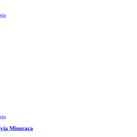
vio
vio
avia Misuraca