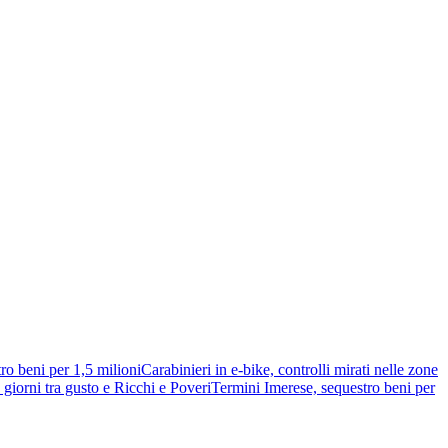
ro beni per 1,5 milioni
Carabinieri in e-bike, controlli mirati nelle zone
giorni tra gusto e Ricchi e Poveri
Termini Imerese, sequestro beni per