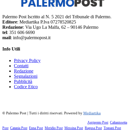
Palermo Post Iscritto al N. 5 2021 del Tribunale di Palermo.
Editore
: Mediartika P.Iva 07278520825
Redazione
: Via Ugo La Malfa, 62 – 90146 Palermo
tel
: 351 606 6690
mail
: info@palermopost.it
Info Utili
Privacy Policy
Contatti
Redazione
Segnalazioni
Pubblicità
Codice Etico
f
▶
R
𝕏
©
Palermo Post | Tutti i diritti riservati. Powered by
Mediartika
Fanno parte della testata giornalistica i supplementi territoriali:
Agrigento Post
,
Caltanissetta
Post
,
Catania Post
,
Enna Post
,
Meridio Post
,
Messina Post
,
Ragusa Post
,
Trapani Post
,