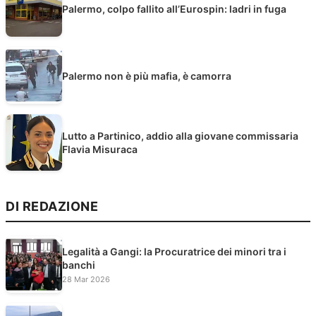
Palermo, colpo fallito all’Eurospin: ladri in fuga
Palermo non è più mafia, è camorra
Lutto a Partinico, addio alla giovane commissaria
Flavia Misuraca
DI REDAZIONE
Legalità a Gangi: la Procuratrice dei minori tra i
banchi
28 Mar 2026