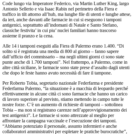
Code lungo via Imperatore Federico, via Martin Luther King, largo
Antonio Sellerio e via Isaac Rabin nel perimetro della Fiera e
traffico in tilt attorno all’hub, ma lunghe file di utenti e lunghe attese,
da ieri, anche davanti alle farmacie in cui si eseguono i tamponi
antigenici, soprattutto all’indomani di Natale e Santo Stefano,
classiche festivita’ in cui piu’ nuclei familiari hanno trascorso
assieme il pranzo e la cena.
Alle 14 i tamponi eseguiti alla Fiera di Palermo erano 1.400. “Di
solito si è registrata una media di 800 al giorno – fanno sapere
dall’ufficio del commissario – ma negli ultimi giorni ci sono state
punte anche di 1.700 tamponi”. Nel frattempo, a Palermo, come in
altre città siciliane, le farmacie sono state prese d’assalto dagli utenti
che dopo le feste hanno avuto necessità di fare il tampone.
Per Roberto Tobia, segretario nazionale Federfarma e presidente
Federfarma Palermo, “la situazione è a macchia di leopardo perché
effettivamente in alcune città ci sono farmacie che hanno un carico
di lavoro superiore al previsto, stiamo mettendo in campo tutte le
nostre forze. C’è un aumento di richieste di tamponi – sottolinea
Tobia – ma non si registrano carenze nell’approvvigionamento dei
test antigenici”. Le farmacie si sono attrezzate al meglio per
affrontare la campagna vaccinale e l’esecuzione dei tamponi.
“Abbiamo potenziato il personale, assunto infermieri e anche
collaboratori amministrativi per espletare le pratiche burocratiche”,