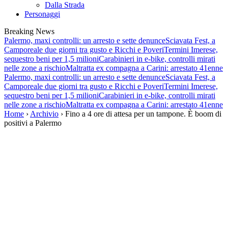
Dalla Strada
Personaggi
Breaking News
Palermo, maxi controlli: un arresto e sette denunce
Sciavata Fest, a
Camporeale due giorni tra gusto e Ricchi e Poveri
Termini Imerese,
sequestro beni per 1,5 milioni
Carabinieri in e-bike, controlli mirati
nelle zone a rischio
Maltratta ex compagna a Carini: arrestato 41enne
Palermo, maxi controlli: un arresto e sette denunce
Sciavata Fest, a
Camporeale due giorni tra gusto e Ricchi e Poveri
Termini Imerese,
sequestro beni per 1,5 milioni
Carabinieri in e-bike, controlli mirati
nelle zone a rischio
Maltratta ex compagna a Carini: arrestato 41enne
Home
›
Archivio
› Fino a 4 ore di attesa per un tampone. È boom di
positivi a Palermo