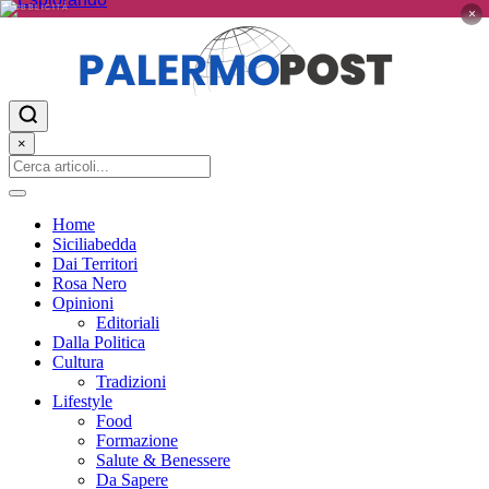
PUBBLICITÀ
×
×
Home
Siciliabedda
Dai Territori
Rosa Nero
Opinioni
Editoriali
Dalla Politica
Cultura
Tradizioni
Lifestyle
Food
Formazione
Salute & Benessere
Da Sapere