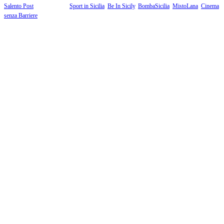
Salento Post
. I siti tematici:
Sport in Sicilia
,
Be In Sicily
,
BombaSicilia
,
MistoLana
,
Cinema
senza Barriere