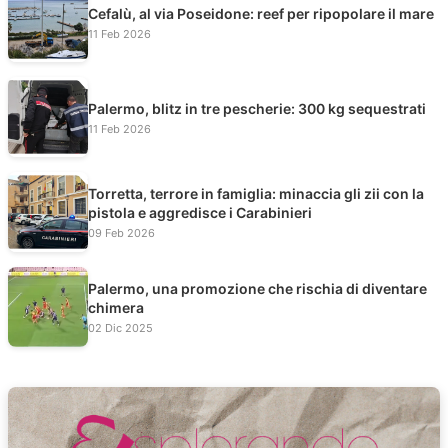
Cefalù, al via Poseidone: reef per ripopolare il mare
11 Feb 2026
Palermo, blitz in tre pescherie: 300 kg sequestrati
11 Feb 2026
Torretta, terrore in famiglia: minaccia gli zii con la
pistola e aggredisce i Carabinieri
09 Feb 2026
Palermo, una promozione che rischia di diventare
chimera
02 Dic 2025