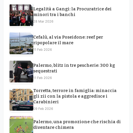
Legalità a Gangi: la Procuratrice dei
minori tra i banchi
28 Mar 2026
Cefalù, al via Poseidone: reef per
ripopolare il mare
11 Feb 2026
Palermo, blitz in tre pescherie: 300 kg
sequestrati
11 Feb 2026
Torretta, terrore in famiglia: minaccia
gli zii con la pistola e aggredisce i
Carabinieri
09 Feb 2026
Palermo, una promozione che rischia di
diventare chimera