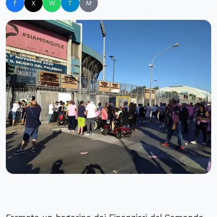
f
X
W
T
M