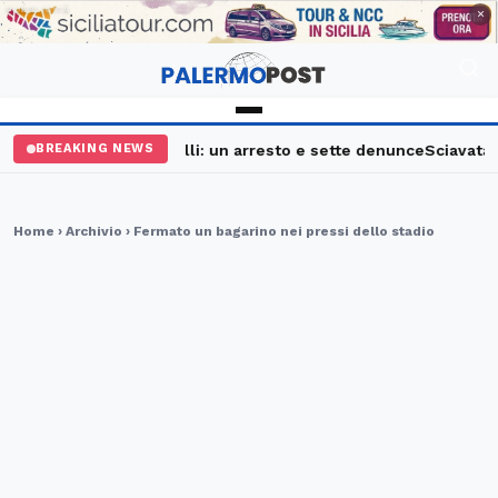
PUBBLICITÀ
×
alermo, maxi controlli: un arresto e sette denunce
Sciavata Fest
BREAKING NEWS
Home
›
Archivio
› Fermato un bagarino nei pressi dello stadio