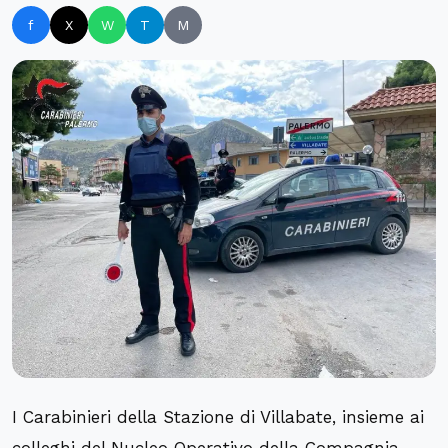
f
X
W
T
M
I Carabinieri della Stazione di Villabate, insieme ai