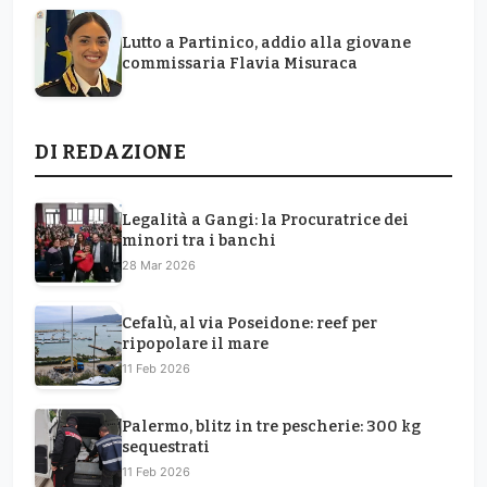
Lutto a Partinico, addio alla giovane
commissaria Flavia Misuraca
DI REDAZIONE
Legalità a Gangi: la Procuratrice dei
minori tra i banchi
28 Mar 2026
Cefalù, al via Poseidone: reef per
ripopolare il mare
11 Feb 2026
Palermo, blitz in tre pescherie: 300 kg
sequestrati
11 Feb 2026