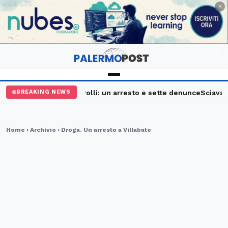
PUBBLICITÀ
×
Palermo, maxi controlli: un arresto e sette denunce
Sciavata F
BREAKING NEWS
Home
›
Archivio
› Droga. Un arresto a Villabate