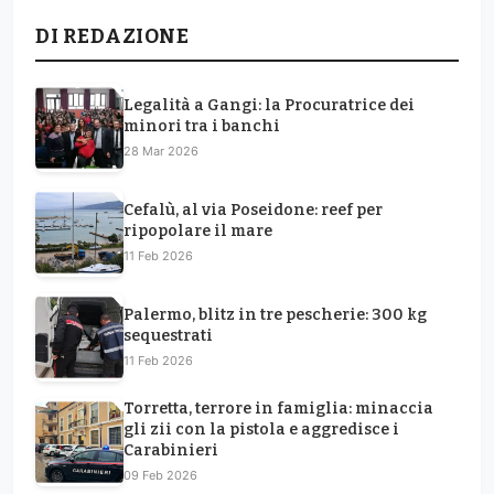
DI REDAZIONE
Legalità a Gangi: la Procuratrice dei
minori tra i banchi
28 Mar 2026
Cefalù, al via Poseidone: reef per
ripopolare il mare
11 Feb 2026
Palermo, blitz in tre pescherie: 300 kg
sequestrati
11 Feb 2026
Torretta, terrore in famiglia: minaccia
gli zii con la pistola e aggredisce i
Carabinieri
09 Feb 2026