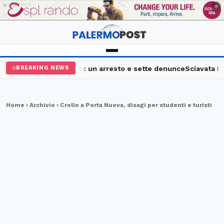
PUBBLICITÀ
×
ermo, maxi controlli: un arresto e sette denunce
Sciavata Fest, 
BREAKING NEWS
Home
›
Archivio
› Crollo a Porta Nuova, disagi per studenti e turisti