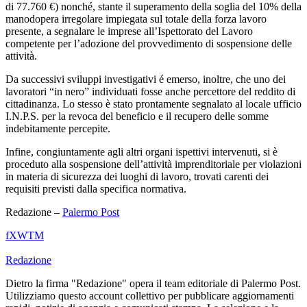
di 77.760 €) nonché, stante il superamento della soglia del 10% della
manodopera irregolare impiegata sul totale della forza lavoro
presente, a segnalare le imprese all’Ispettorato del Lavoro
competente per l’adozione del provvedimento di sospensione delle
attività.
Da successivi sviluppi investigativi é emerso, inoltre, che uno dei
lavoratori “in nero” individuati fosse anche percettore del reddito di
cittadinanza. Lo stesso è stato prontamente segnalato al locale ufficio
I.N.P.S. per la revoca del beneficio e il recupero delle somme
indebitamente percepite.
Infine, congiuntamente agli altri organi ispettivi intervenuti, si è
proceduto alla sospensione dell’attività imprenditoriale per violazioni
in materia di sicurezza dei luoghi di lavoro, trovati carenti dei
requisiti previsti dalla specifica normativa.
Redazione –
Palermo Post
f
X
W
T
M
Redazione
Dietro la firma "Redazione" opera il team editoriale di Palermo Post.
Utilizziamo questo account collettivo per pubblicare aggiornamenti