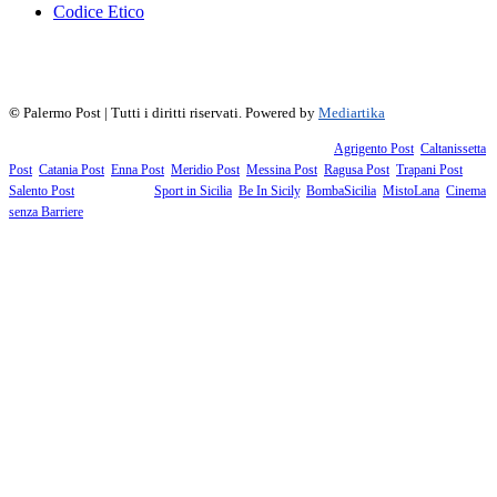
Codice Etico
f
▶
R
𝕏
©
Palermo Post | Tutti i diritti riservati. Powered by
Mediartika
Fanno parte della testata giornalistica i supplementi territoriali:
Agrigento Post
,
Caltanissetta
Post
,
Catania Post
,
Enna Post
,
Meridio Post
,
Messina Post
,
Ragusa Post
,
Trapani Post
,
Salento Post
. I siti tematici:
Sport in Sicilia
,
Be In Sicily
,
BombaSicilia
,
MistoLana
,
Cinema
senza Barriere