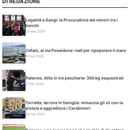
DI REDAZIONE
Legalità a Gangi: la Procuratrice dei minori tra i
banchi
28 Mar 2026
Cefalù, al via Poseidone: reef per ripopolare il mare
11 Feb 2026
Palermo, blitz in tre pescherie: 300 kg sequestrati
11 Feb 2026
Torretta, terrore in famiglia: minaccia gli zii con la
pistola e aggredisce i Carabinieri
09 Feb 2026