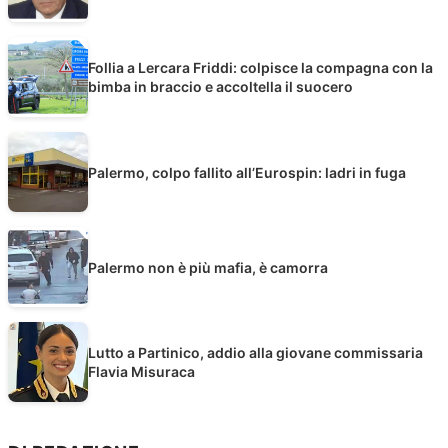
Follia a Lercara Friddi: colpisce la compagna con la
bimba in braccio e accoltella il suocero
Palermo, colpo fallito all’Eurospin: ladri in fuga
Palermo non è più mafia, è camorra
Lutto a Partinico, addio alla giovane commissaria
Flavia Misuraca