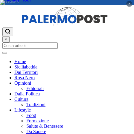
PUBBLICITÀ
×
×
Home
Siciliabedda
Dai Territori
Rosa Nero
Opinioni
Editoriali
Dalla Politica
Cultura
Tradizioni
Lifestyle
Food
Formazione
Salute & Benessere
Da Sapere