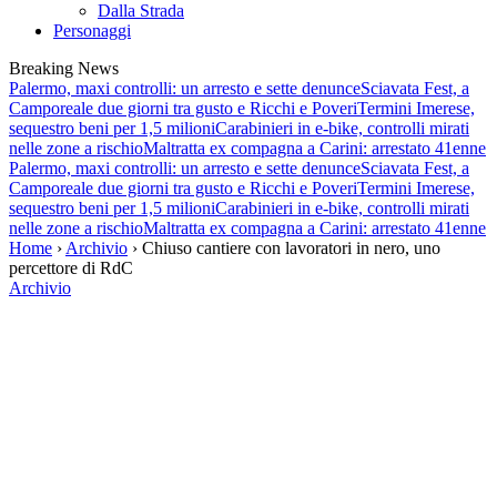
Dalla Strada
Personaggi
Breaking News
Palermo, maxi controlli: un arresto e sette denunce
Sciavata Fest, a
Camporeale due giorni tra gusto e Ricchi e Poveri
Termini Imerese,
sequestro beni per 1,5 milioni
Carabinieri in e-bike, controlli mirati
nelle zone a rischio
Maltratta ex compagna a Carini: arrestato 41enne
Palermo, maxi controlli: un arresto e sette denunce
Sciavata Fest, a
Camporeale due giorni tra gusto e Ricchi e Poveri
Termini Imerese,
sequestro beni per 1,5 milioni
Carabinieri in e-bike, controlli mirati
nelle zone a rischio
Maltratta ex compagna a Carini: arrestato 41enne
Home
›
Archivio
› Chiuso cantiere con lavoratori in nero, uno
percettore di RdC
Archivio