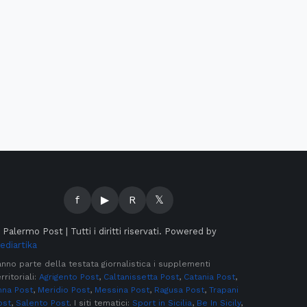
f
▶
R
𝕏
©
Palermo Post | Tutti i diritti riservati. Powered by
ediartika
anno parte della testata giornalistica i supplementi
rritoriali:
Agrigento Post
,
Caltanissetta Post
,
Catania Post
,
nna Post
,
Meridio Post
,
Messina Post
,
Ragusa Post
,
Trapani
ost
,
Salento Post
. I siti tematici:
Sport in Sicilia
,
Be In Sicily
,