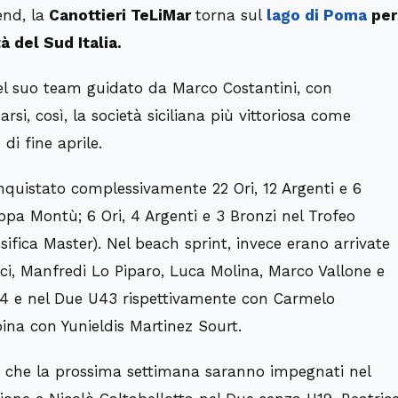
nd, la
Canottieri TeLiMar
torna sul
lago di Poma
per
à del Sud Italia.
del suo team guidato da Marco Costantini, con
rsi, così, la società siciliana più vittoriosa come
i fine aprile.
onquistato complessivamente 22 Ori, 12 Argenti e 6
oppa Montù; 6 Ori, 4 Argenti e 3 Bronzi nel Trofeo
assifica Master). Nel beach sprint, invece erano arrivate
laci, Manfredi Lo Piparo, Luca Molina, Marco Vallone e
 54 e nel Due U43 rispettivamente con Carmelo
ina con Yunieldis Martinez Sourt.
i che la prossima settimana saranno impegnati nel