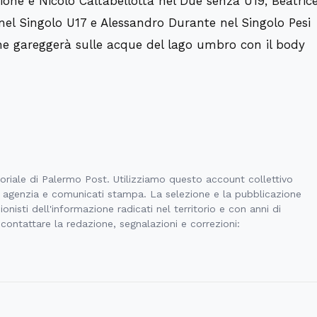
ione e Nicolò Caltabellotta nel Due senza U19, Beatric
 nel Singolo U17 e Alessandro Durante nel Singolo Pesi
he gareggerà sulle acque del lago umbro con il body
toriale di Palermo Post. Utilizziamo questo account collettivo
di agenzia e comunicati stampa. La selezione e la pubblicazione
onisti dell'informazione radicati nel territorio e con anni di
 contattare la redazione, segnalazioni e correzioni: