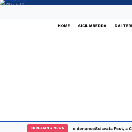
PUBBLICITÀ
HOME
SICILIABEDDA
DAI TER
 controlli: un arresto e sette denunce
Sciavata Fest, a Campore
BREAKING NEWS