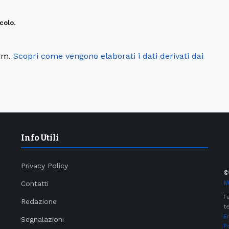
colo.
pam.
Scopri come vengono elaborati i dati derivati dai
Info Utili
Privacy Policy
M
Contatti
F
Redazione
te
E
Segnalazioni
P