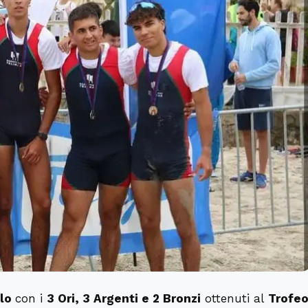
llo
con i
3 Ori, 3 Argenti e 2 Bronzi
ottenuti al
Trofe