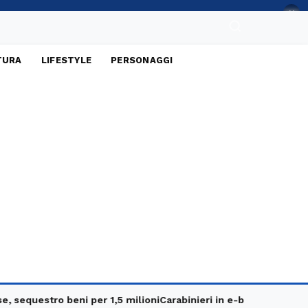
×
TURA
LIFESTYLE
PERSONAGGI
estro beni per 1,5 milioni
Carabinieri in e-bike, controlli mirati