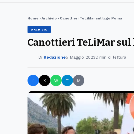
Home
›
Archivio
› Canottieri TeLiMar sul lago Poma
ARCHIVIO
Canottieri TeLiMar sul
Di
Redazione
5 Maggio 2023
2 min di lettura
f
X
W
T
M