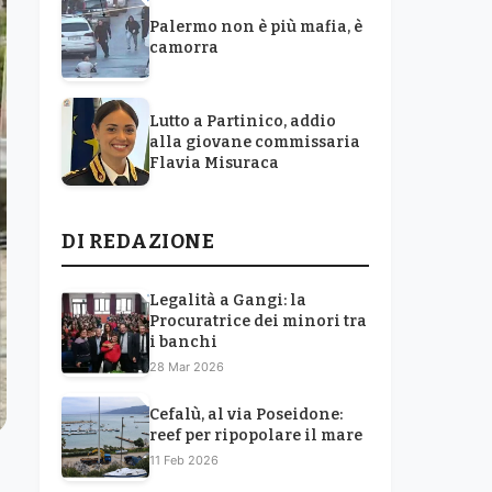
Palermo non è più mafia, è
camorra
Lutto a Partinico, addio
alla giovane commissaria
Flavia Misuraca
DI REDAZIONE
Legalità a Gangi: la
Procuratrice dei minori tra
i banchi
28 Mar 2026
Cefalù, al via Poseidone:
reef per ripopolare il mare
11 Feb 2026
o