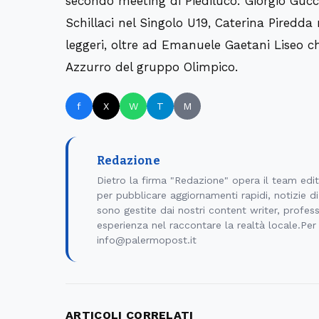
secondo meeting di Piediluco: Giorgio Gucc
Schillaci nel Singolo U19, Caterina Piredda
leggeri, oltre ad Emanuele Gaetani Liseo c
Azzurro del gruppo Olimpico.
f
X
W
T
M
Redazione
Dietro la firma "Redazione" opera il team edi
per pubblicare aggiornamenti rapidi, notizie 
sono gestite dai nostri content writer, professi
esperienza nel raccontare la realtà locale.Per
info@palermopost.it
ARTICOLI CORRELATI