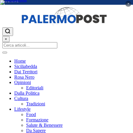
PUBBLICITÀ
×
×
Home
Siciliabedda
Dai Territori
Rosa Nero
Opinioni
Editoriali
Dalla Politica
Cultura
Tradizioni
Lifestyle
Food
Formazione
Salute & Benessere
Da Sapere