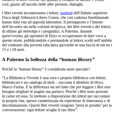
così, grazie all’ascolto delle altre persone, dialoghi.
I libri viventi incontreranno i lettori,
studenti
dell’Istituto superiore
Duca degli Abbruzzi-Libero Grassi, che con cadenza bisettimanale
hanno dato vita ad appositi laboratori. Il presupposto e l’intento
dell’incontro sta nella volontà reciproca, dei libri viventi e dei lettori,
di sfidare gli stereotipi e i pregiudizi. A Palermo, durante
quest’evento, gli operatori di Hryo si occuperanno di dare voce a
queste storie, pubblicandole e prestandole ai lettori, scelti nell’ambito
del contrasto alla povertà educativa giovanile in una fascia di età tra i
15 e i 18 anni.
A Palermo la bellezza della “human library”
Perchè la “human library” è considerata tanto speciale?
“La Biblioteca Vivente è una vera e propria biblioteca con lettori,
bibliotecari e un catalogo di titoli – racconta il direttore di Hryo,
Marco Farina. E la differenza sta nel fatto che per leggere i libri non
bisogna sfogliare le pagine ma parlarci. Perché i libri sono persone
in carne ed ossa. Si mettono a disposizione dei lettori per raccontare
la propria vita, spesso caratterizzata da esperienze di minoranza e di
discriminazione. Questi libri viventi vengono ‘presi in prestito’ per la
conversazione: ogni lettore sceglie il suo libro”.