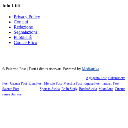
Info Utili
Privacy Policy
Contatti
Redazione
Segnalazioni
Pubblicità
Codice Etico
f
▶
R
𝕏
©
Palermo Post | Tutti i diritti riservati. Powered by
Mediartika
Fanno parte della testata giornalistica i supplementi territoriali:
Agrigento Post
,
Caltanissetta
Post
,
Catania Post
,
Enna Post
,
Meridio Post
,
Messina Post
,
Ragusa Post
,
Trapani Post
,
Salento Post
. I siti tematici:
Sport in Sicilia
,
Be In Sicily
,
BombaSicilia
,
MistoLana
,
Cinema
senza Barriere