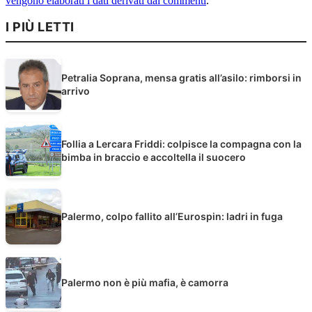
vengono elaborati i dati derivati dai commenti
.
I PIÙ LETTI
Petralia Soprana, mensa gratis all’asilo: rimborsi in
arrivo
Follia a Lercara Friddi: colpisce la compagna con la
bimba in braccio e accoltella il suocero
Palermo, colpo fallito all’Eurospin: ladri in fuga
Palermo non è più mafia, è camorra