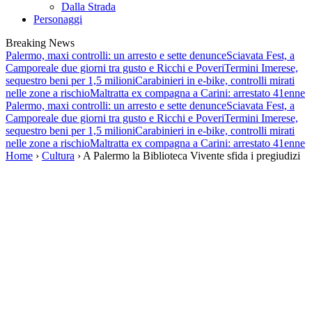
Dalla Strada
Personaggi
Breaking News
Palermo, maxi controlli: un arresto e sette denunce
Sciavata Fest, a
Camporeale due giorni tra gusto e Ricchi e Poveri
Termini Imerese,
sequestro beni per 1,5 milioni
Carabinieri in e-bike, controlli mirati
nelle zone a rischio
Maltratta ex compagna a Carini: arrestato 41enne
Palermo, maxi controlli: un arresto e sette denunce
Sciavata Fest, a
Camporeale due giorni tra gusto e Ricchi e Poveri
Termini Imerese,
sequestro beni per 1,5 milioni
Carabinieri in e-bike, controlli mirati
nelle zone a rischio
Maltratta ex compagna a Carini: arrestato 41enne
Home
›
Cultura
› A Palermo la Biblioteca Vivente sfida i pregiudizi