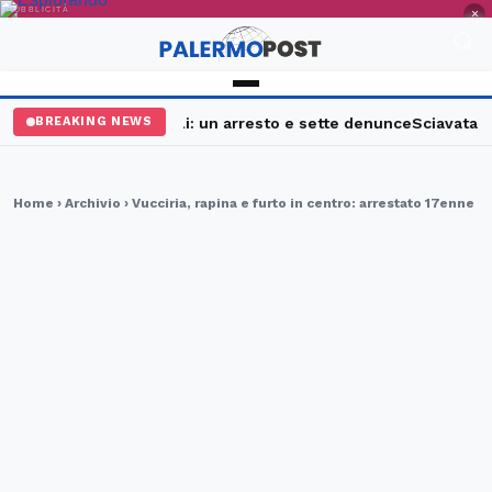
PUBBLICITÀ
×
ermo, maxi controlli: un arresto e sette denunce
Sciavata Fest,
BREAKING NEWS
Home
›
Archivio
› Vucciria, rapina e furto in centro: arrestato 17enne