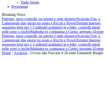
Dalla Strada
Personaggi
Breaking News
Palermo, maxi controlli: un arresto e sette denunce
Sciavata Fest, a
Camporeale due giorni tra gusto e Ricchi e Poveri
Termini Imerese,
sequestro beni per 1,5 milioni
Carabinieri in e-bike, controlli mirati
nelle zone a rischio
Maltratta ex compagna a Carini: arrestato 41enne
Palermo, maxi controlli: un arresto e sette denunce
Sciavata Fest, a
Camporeale due giorni tra gusto e Ricchi e Poveri
Termini Imerese,
sequestro beni per 1,5 milioni
Carabinieri in e-bike, controlli mirati
nelle zone a rischio
Maltratta ex compagna a Carini: arrestato 41enne
Home
›
Archivio
› Ucciso alla Vucciria il 26 enne Emanuele Burgio