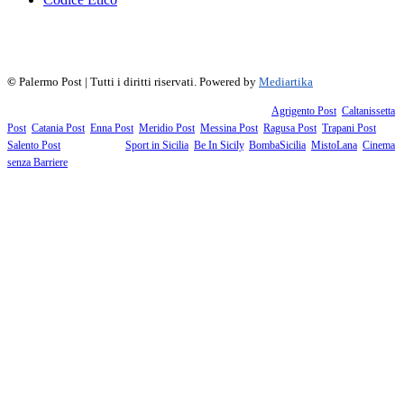
f
▶
R
𝕏
©
Palermo Post | Tutti i diritti riservati. Powered by
Mediartika
Fanno parte della testata giornalistica i supplementi territoriali:
Agrigento Post
,
Caltanissetta
Post
,
Catania Post
,
Enna Post
,
Meridio Post
,
Messina Post
,
Ragusa Post
,
Trapani Post
,
Salento Post
. I siti tematici:
Sport in Sicilia
,
Be In Sicily
,
BombaSicilia
,
MistoLana
,
Cinema
senza Barriere