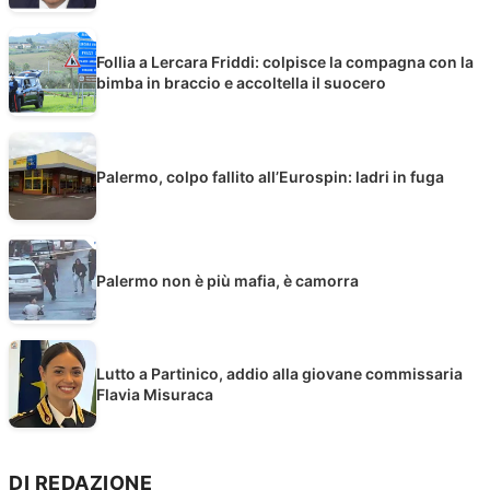
Follia a Lercara Friddi: colpisce la compagna con la
bimba in braccio e accoltella il suocero
Palermo, colpo fallito all’Eurospin: ladri in fuga
Palermo non è più mafia, è camorra
Lutto a Partinico, addio alla giovane commissaria
Flavia Misuraca
DI REDAZIONE