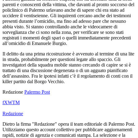
parenti e conoscenti della vittima, che davanti al pronto soccorso del
policlinico di Palermo urlavano anche di sapere chi era stato ad
uccidere il ventiseienne. Gli inquirenti cercano anche dei testimoni
presenti durante l’omicidio, ma fino ad adesso pare che nessuno
abbia visto. Si stanno controllando anche le videocamere di
sorveglianza che ci sono nella zona, per verificare se sono stati
registrati i momenti degli spari o quelli immediatamente precedenti
all’omicidio di Emanuele Burgio.
Il delitto da una prima ricostruzione è avvenuto al termine di una lite
in strada, probabilmente per questioni legate allo spaccio. Gli
investigatori della squadra mobile stanno cercando di capire se si è
trattato di una discussione degenerata o di un agguato pianificato
dell’assassino. Fra le ipotesi infatti c’è il regolamento di conti con il
killer partito dal Borgo Vecchio.
Redazione
Palermo Post
f
X
W
T
M
Redazione
Dietro la firma "Redazione" opera il team editoriale di Palermo Post.
Utilizziamo questo account collettivo per pubblicare aggiornamenti
rapidi, notizie di agenzia e comunicati stampa. La selezione e la