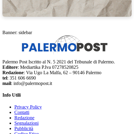
Banner: sidebar
Palermo Post Iscritto al N. 5 2021 del Tribunale di Palermo.
Editore
: Mediartika P.Iva 07278520825
Redazione
: Via Ugo La Malfa, 62 – 90146 Palermo
tel
: 351 606 6690
mail
: info@palermopost.it
Info Utili
Privacy Policy
Contatti
Redazione
Segnalazioni
Pubblicità
Codice Etico