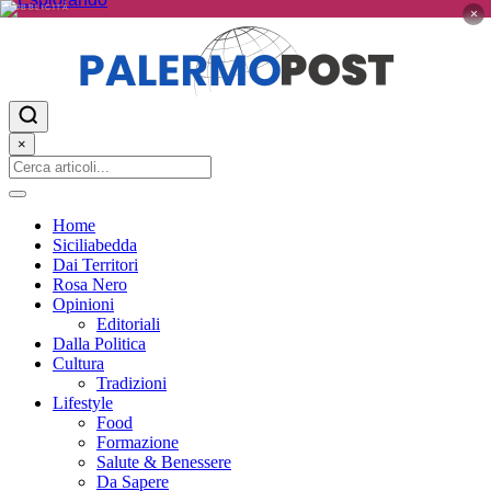
PUBBLICITÀ
×
×
Home
Siciliabedda
Dai Territori
Rosa Nero
Opinioni
Editoriali
Dalla Politica
Cultura
Tradizioni
Lifestyle
Food
Formazione
Salute & Benessere
Da Sapere