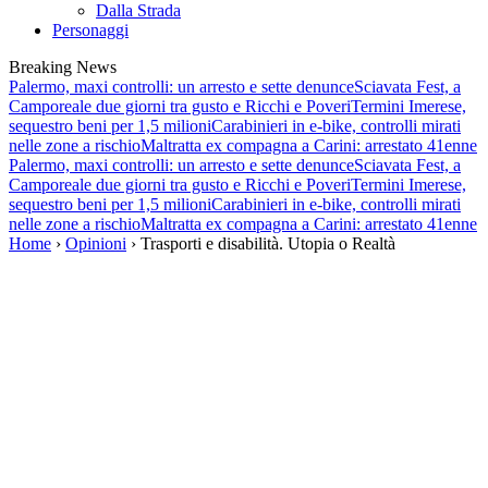
Dalla Strada
Personaggi
Breaking News
Palermo, maxi controlli: un arresto e sette denunce
Sciavata Fest, a
Camporeale due giorni tra gusto e Ricchi e Poveri
Termini Imerese,
sequestro beni per 1,5 milioni
Carabinieri in e-bike, controlli mirati
nelle zone a rischio
Maltratta ex compagna a Carini: arrestato 41enne
Palermo, maxi controlli: un arresto e sette denunce
Sciavata Fest, a
Camporeale due giorni tra gusto e Ricchi e Poveri
Termini Imerese,
sequestro beni per 1,5 milioni
Carabinieri in e-bike, controlli mirati
nelle zone a rischio
Maltratta ex compagna a Carini: arrestato 41enne
Home
›
Opinioni
› Trasporti e disabilità. Utopia o Realtà