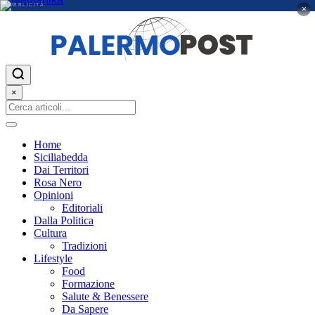
PUBBLICITÀ
×
×
Home
Siciliabedda
Dai Territori
Rosa Nero
Opinioni
Editoriali
Dalla Politica
Cultura
Tradizioni
Lifestyle
Food
Formazione
Salute & Benessere
Da Sapere