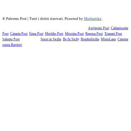
f
▶
R
𝕏
©
Palermo Post | Tutti i diritti riservati. Powered by
Mediartika
Fanno parte della testata giornalistica i supplementi territoriali:
Agrigento Post
,
Caltanissetta
Post
,
Catania Post
,
Enna Post
,
Meridio Post
,
Messina Post
,
Ragusa Post
,
Trapani Post
,
Salento Post
. I siti tematici:
Sport in Sicilia
,
Be In Sicily
,
BombaSicilia
,
MistoLana
,
Cinema
senza Barriere