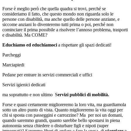
Forse è meglio però che quella quadra si trovi, perché se
consideriamo il fatto, che questo mondo non riguarda solo le
persone con disabilità, ma anche quello delle persone anziane, e
siccome anziani lo diventeremo tutti prima o poi, perché non
cominciare il prima possibile a risolvere l’annoso problema, trasporti
e disabilità. Ma COME?
Educhiamo ed educhiamoci
a rispettare gli spazi dedicati!
Parcheggi
Marciapiedi
Pedane per entrare in servizi commerciali e uffici
Servizi igienici dedicati
ma soprattutto e non ultimo S
ervizi pubblici di mobilità.
Forse e quasi certamente miglioreremo la loro vita, ma guardiamola
sotto un altro punto di vista. Quanto miglioreremo la vita oggi per
chi si sposta con passeggini e carrozzine? Ma per noi un domani,
quando saremmo grandi, quanto sarebbe bello spostarsi in piena
autonomia senza chiedere o disturbare figli e nipoti (super
impegnati)? Saremmo liberi di andare a fare la spesa, di
viaggiare
e