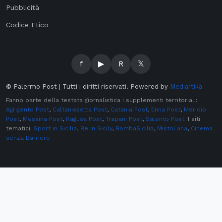
Pubblicità
Codice Etico
f
▶
R
𝕏
©
Palermo Post | Tutti i diritti riservati. Powered by
Mediartika
Fanno parte della testata giornalistica i supplementi territoriali:
Agrigento Post
,
Caltanissetta Post
,
Catania Post
,
Enna Post
,
Meridio
Post
,
Messina Post
,
Ragusa Post
,
Trapani Post
,
Salento Post
. I siti
tematici:
Sport in Sicilia
,
Be In Sicily
,
BombaSicilia
,
MistoLana
,
Cinema
senza Barriere