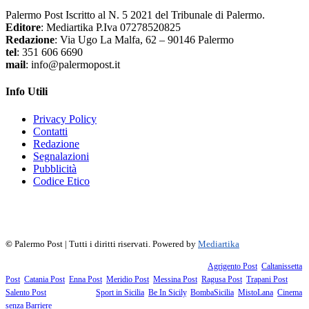
Palermo Post Iscritto al N. 5 2021 del Tribunale di Palermo.
Editore
: Mediartika P.Iva 07278520825
Redazione
: Via Ugo La Malfa, 62 – 90146 Palermo
tel
: 351 606 6690
mail
: info@palermopost.it
Info Utili
Privacy Policy
Contatti
Redazione
Segnalazioni
Pubblicità
Codice Etico
f
▶
R
𝕏
©
Palermo Post | Tutti i diritti riservati. Powered by
Mediartika
Fanno parte della testata giornalistica i supplementi territoriali:
Agrigento Post
,
Caltanissetta
Post
,
Catania Post
,
Enna Post
,
Meridio Post
,
Messina Post
,
Ragusa Post
,
Trapani Post
,
Salento Post
. I siti tematici:
Sport in Sicilia
,
Be In Sicily
,
BombaSicilia
,
MistoLana
,
Cinema
senza Barriere