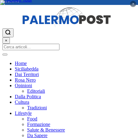
PUBBLICITÀ
×
×
Home
Siciliabedda
Dai Territori
Rosa Nero
Opinioni
Editoriali
Dalla Politica
Cultura
Tradizioni
Lifestyle
Food
Formazione
Salute & Benessere
Da Sapere