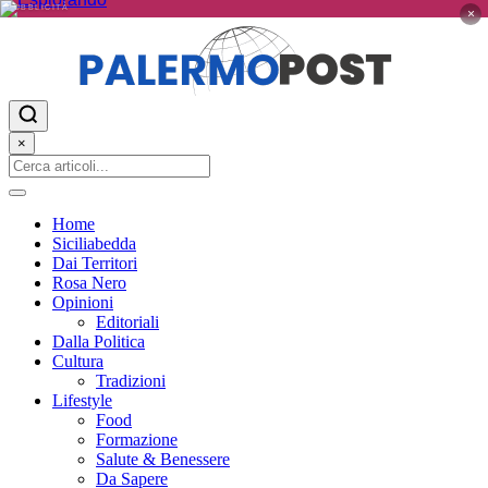
PUBBLICITÀ
×
×
Home
Siciliabedda
Dai Territori
Rosa Nero
Opinioni
Editoriali
Dalla Politica
Cultura
Tradizioni
Lifestyle
Food
Formazione
Salute & Benessere
Da Sapere