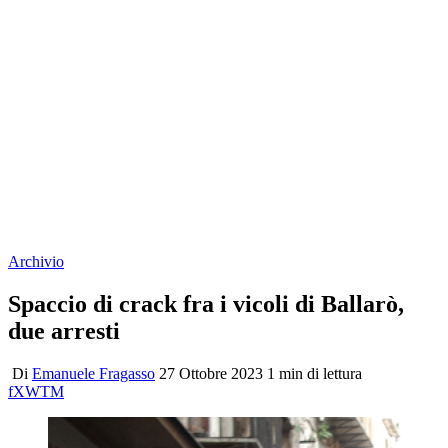
Archivio
Spaccio di crack fra i vicoli di Ballarò,
due arresti
Di
Emanuele Fragasso
27 Ottobre 2023
1 min di lettura
f
X
W
T
M