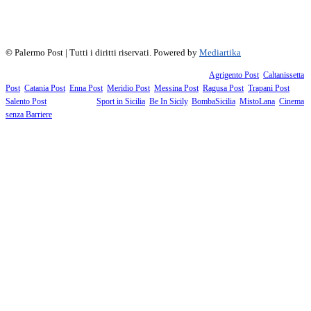
f
▶
R
𝕏
©
Palermo Post | Tutti i diritti riservati. Powered by
Mediartika
Fanno parte della testata giornalistica i supplementi territoriali:
Agrigento Post
,
Caltanissetta
Post
,
Catania Post
,
Enna Post
,
Meridio Post
,
Messina Post
,
Ragusa Post
,
Trapani Post
,
Salento Post
. I siti tematici:
Sport in Sicilia
,
Be In Sicily
,
BombaSicilia
,
MistoLana
,
Cinema
senza Barriere