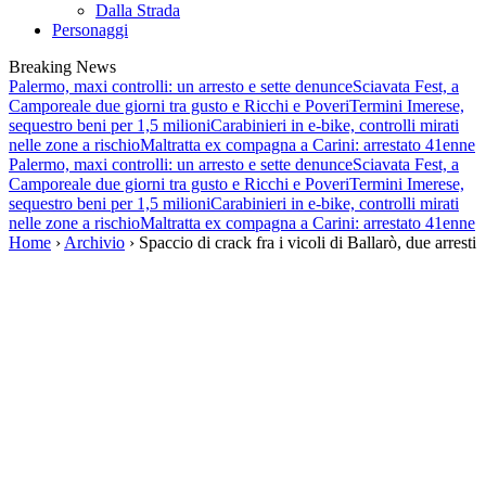
Dalla Strada
Personaggi
Breaking News
Palermo, maxi controlli: un arresto e sette denunce
Sciavata Fest, a
Camporeale due giorni tra gusto e Ricchi e Poveri
Termini Imerese,
sequestro beni per 1,5 milioni
Carabinieri in e-bike, controlli mirati
nelle zone a rischio
Maltratta ex compagna a Carini: arrestato 41enne
Palermo, maxi controlli: un arresto e sette denunce
Sciavata Fest, a
Camporeale due giorni tra gusto e Ricchi e Poveri
Termini Imerese,
sequestro beni per 1,5 milioni
Carabinieri in e-bike, controlli mirati
nelle zone a rischio
Maltratta ex compagna a Carini: arrestato 41enne
Home
›
Archivio
› Spaccio di crack fra i vicoli di Ballarò, due arresti