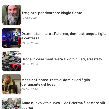
Tre giorni per ricordare Biagio Conte
10 Gen 2024
Dramma familiare a Palermo, donna strangola figlia
e confessa
09 Gen 2024
Droga in casa mentre era ai domiciliari, arrestato
09 Gen 2024
Messina Denaro: resta ai domiciliari figlia
dell’amante del boss
09 Gen 2024
Anno nuovo vita nuova… Ma Palermo è sempre più
sporca