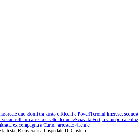
mporeale due giorni tra gusto e Ricchi e Poveri
Termini Imerese, sequest
xi controlli: un arresto e sette denunce
Sciavata Fest, a Camporeale due 
ltratta ex compagna a Carini: arrestato 41enne
 la testa. Ricoverato all’ospedale Di Cristina