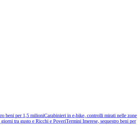
ro beni per 1,5 milioni
Carabinieri in e-bike, controlli mirati nelle zone
giorni tra gusto e Ricchi e Poveri
Termini Imerese, sequestro beni per