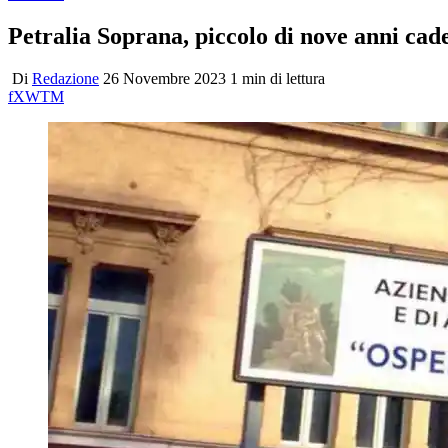
Petralia Soprana, piccolo di nove anni cade 
Di
Redazione
26 Novembre 2023
1 min di lettura
f
X
W
T
M