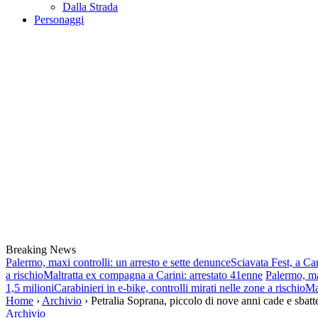
Dalla Strada
Personaggi
Breaking News
Palermo, maxi controlli: un arresto e sette denunce
Sciavata Fest, a Ca
a rischio
Maltratta ex compagna a Carini: arrestato 41enne
Palermo, ma
1,5 milioni
Carabinieri in e-bike, controlli mirati nelle zone a rischio
Ma
Home
›
Archivio
› Petralia Soprana, piccolo di nove anni cade e sbatte
Archivio