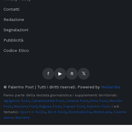
Contatti
Redazione
Segnalazioni
Pubblicità
Codice Etico
f
▶
R
𝕏
©
Palermo Post | Tutti i diritti riservati. Powered by
Mediartika
Fanno parte della testata giornalistica i supplementi territoriali:
Agrigento Post
,
Caltanissetta Post
,
Catania Post
,
Enna Post
,
Meridio
Post
,
Messina Post
,
Ragusa Post
,
Trapani Post
,
Salento Post
. I siti
tematici:
Sport in Sicilia
,
Be In Sicily
,
BombaSicilia
,
MistoLana
,
Cinema
senza Barriere