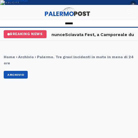
PUBBLICITÀ
×
arresto e sette denunce
Sciavata Fest, a Camporeale due giorni t
BREAKING NEWS
Home
›
Archivio
› Palermo. Tre gravi incidenti in moto in meno di 24
ore
ARCHIVIO