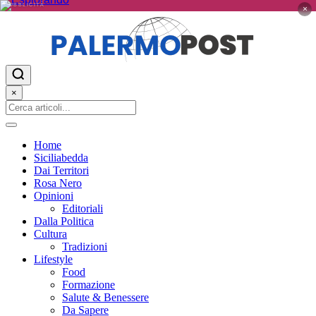
PUBBLICITÀ
×
×
Home
Siciliabedda
Dai Territori
Rosa Nero
Opinioni
Editoriali
Dalla Politica
Cultura
Tradizioni
Lifestyle
Food
Formazione
Salute & Benessere
Da Sapere