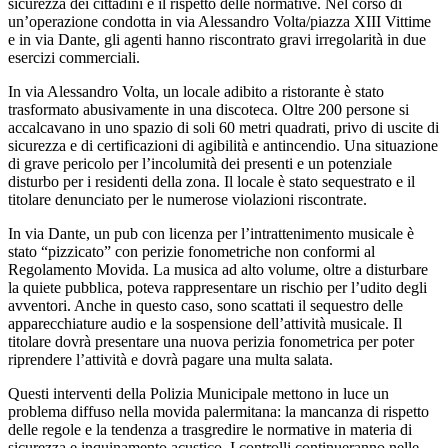
sicurezza dei cittadini e il rispetto delle normative. Nel corso di
un’operazione condotta in via Alessandro Volta/piazza XIII Vittime
e in via Dante, gli agenti hanno riscontrato gravi irregolarità in due
esercizi commerciali.
In via Alessandro Volta, un locale adibito a ristorante è stato
trasformato abusivamente in una discoteca. Oltre 200 persone si
accalcavano in uno spazio di soli 60 metri quadrati, privo di uscite di
sicurezza e di certificazioni di agibilità e antincendio. Una situazione
di grave pericolo per l’incolumità dei presenti e un potenziale
disturbo per i residenti della zona. Il locale è stato sequestrato e il
titolare denunciato per le numerose violazioni riscontrate.
In via Dante, un pub con licenza per l’intrattenimento musicale è
stato “pizzicato” con perizie fonometriche non conformi al
Regolamento Movida. La musica ad alto volume, oltre a disturbare
la quiete pubblica, poteva rappresentare un rischio per l’udito degli
avventori. Anche in questo caso, sono scattati il sequestro delle
apparecchiature audio e la sospensione dell’attività musicale. Il
titolare dovrà presentare una nuova perizia fonometrica per poter
riprendere l’attività e dovrà pagare una multa salata.
Questi interventi della Polizia Municipale mettono in luce un
problema diffuso nella movida palermitana: la mancanza di rispetto
delle regole e la tendenza a trasgredire le normative in materia di
sicurezza e inquinamento acustico. I controlli continueranno nelle