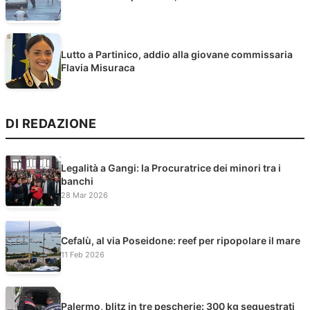
Lutto a Partinico, addio alla giovane commissaria
Flavia Misuraca
DI REDAZIONE
Legalità a Gangi: la Procuratrice dei minori tra i
banchi
28 Mar 2026
Cefalù, al via Poseidone: reef per ripopolare il mare
11 Feb 2026
Palermo, blitz in tre pescherie: 300 kg sequestrati