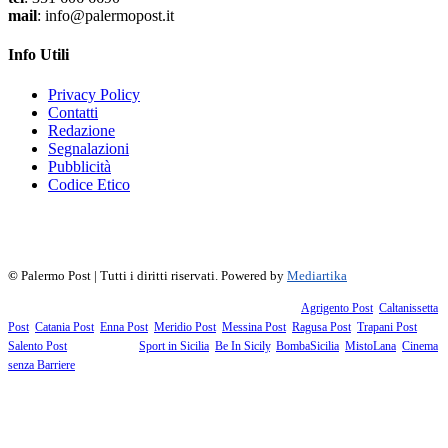
mail
: info@palermopost.it
Info Utili
Privacy Policy
Contatti
Redazione
Segnalazioni
Pubblicità
Codice Etico
f
▶
R
𝕏
©
Palermo Post | Tutti i diritti riservati. Powered by
Mediartika
Fanno parte della testata giornalistica i supplementi territoriali:
Agrigento Post
,
Caltanissetta
Post
,
Catania Post
,
Enna Post
,
Meridio Post
,
Messina Post
,
Ragusa Post
,
Trapani Post
,
Salento Post
. I siti tematici:
Sport in Sicilia
,
Be In Sicily
,
BombaSicilia
,
MistoLana
,
Cinema
senza Barriere