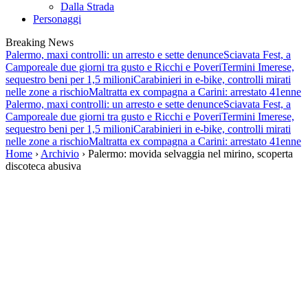
Dalla Strada
Personaggi
Breaking News
Palermo, maxi controlli: un arresto e sette denunce
Sciavata Fest, a
Camporeale due giorni tra gusto e Ricchi e Poveri
Termini Imerese,
sequestro beni per 1,5 milioni
Carabinieri in e-bike, controlli mirati
nelle zone a rischio
Maltratta ex compagna a Carini: arrestato 41enne
Palermo, maxi controlli: un arresto e sette denunce
Sciavata Fest, a
Camporeale due giorni tra gusto e Ricchi e Poveri
Termini Imerese,
sequestro beni per 1,5 milioni
Carabinieri in e-bike, controlli mirati
nelle zone a rischio
Maltratta ex compagna a Carini: arrestato 41enne
Home
›
Archivio
› Palermo: movida selvaggia nel mirino, scoperta
discoteca abusiva