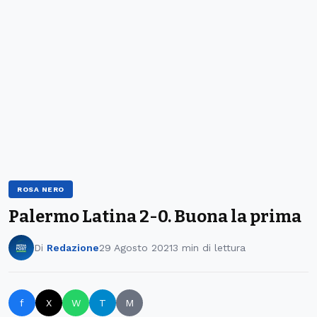
ROSA NERO
Palermo Latina 2-0. Buona la prima
Di
Redazione
29 Agosto 2021
3 min di lettura
f
X
W
T
M