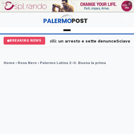
PUBBLICITÀ
×
Palermo, maxi controlli: un arresto e sette denunce
Sciavata Fe
BREAKING NEWS
Home
›
Rosa Nero
› Palermo Latina 2-0. Buona la prima