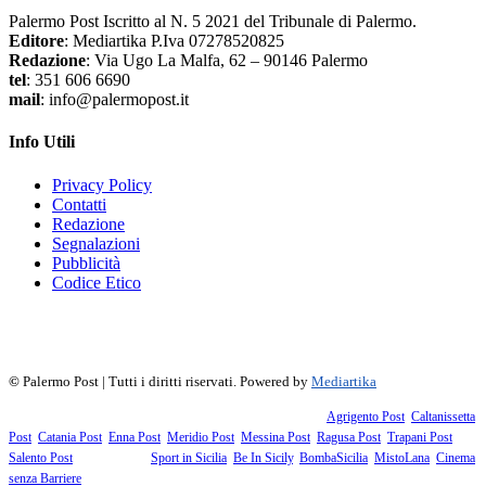
Palermo Post Iscritto al N. 5 2021 del Tribunale di Palermo.
Editore
: Mediartika P.Iva 07278520825
Redazione
: Via Ugo La Malfa, 62 – 90146 Palermo
tel
: 351 606 6690
mail
: info@palermopost.it
Info Utili
Privacy Policy
Contatti
Redazione
Segnalazioni
Pubblicità
Codice Etico
f
▶
R
𝕏
©
Palermo Post | Tutti i diritti riservati. Powered by
Mediartika
Fanno parte della testata giornalistica i supplementi territoriali:
Agrigento Post
,
Caltanissetta
Post
,
Catania Post
,
Enna Post
,
Meridio Post
,
Messina Post
,
Ragusa Post
,
Trapani Post
,
Salento Post
. I siti tematici:
Sport in Sicilia
,
Be In Sicily
,
BombaSicilia
,
MistoLana
,
Cinema
senza Barriere