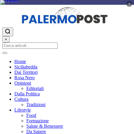
PUBBLICITÀ
×
×
Home
Siciliabedda
Dai Territori
Rosa Nero
Opinioni
Editoriali
Dalla Politica
Cultura
Tradizioni
Lifestyle
Food
Formazione
Salute & Benessere
Da Sapere