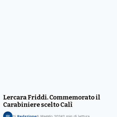
Lercara Friddi. Commemorato il
Carabiniere scelto Calì
Di
Redazione
6 Maggio 2024
2 min di lettura