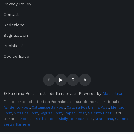
Privacy Policy
Contatti
Redazione
Segnalazioni
Pubblicità
Codice Etico
f
▶
R
𝕏
©
Palermo Post | Tutti i diritti riservati. Powered by
Mediartika
Fanno parte della testata giornalistica i supplementi territoriali:
Agrigento Post
,
Caltanissetta Post
,
Catania Post
,
Enna Post
,
Meridio
Post
,
Messina Post
,
Ragusa Post
,
Trapani Post
,
Salento Post
. I siti
tematici:
Sport in Sicilia
,
Be In Sicily
,
BombaSicilia
,
MistoLana
,
Cinema
senza Barriere