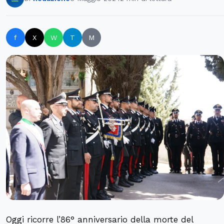
f
X
W
T
M
Oggi ricorre l’86° anniversario della morte del