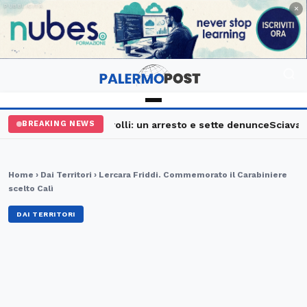
PUBBLICITÀ
×
Palermo, maxi controlli: un arresto e sette denunce
Sciavata Fe
BREAKING NEWS
Home
›
Dai Territori
› Lercara Friddi. Commemorato il Carabiniere
scelto Calì
DAI TERRITORI