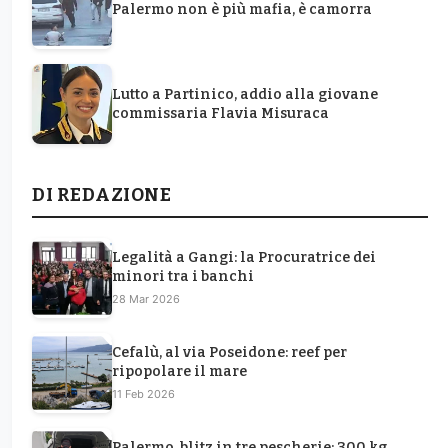
Palermo non è più mafia, è camorra
Lutto a Partinico, addio alla giovane
commissaria Flavia Misuraca
DI REDAZIONE
Legalità a Gangi: la Procuratrice dei
minori tra i banchi
28 Mar 2026
Cefalù, al via Poseidone: reef per
ripopolare il mare
11 Feb 2026
Palermo, blitz in tre pescherie: 300 kg