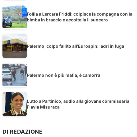
Follia a Lercara Friddi: colpisce la compagna con la
bimba in braccio e accoltella il suocero
Palermo, colpo fallito all’Eurospin: ladri in fuga
Palermo non è più mafia, è camorra
Lutto a Partinico, addio alla giovane commissaria
Flavia Misuraca
DI REDAZIONE