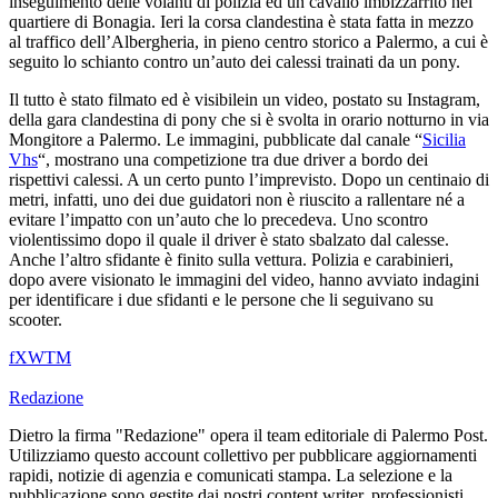
inseguimento delle volanti di polizia ed un cavallo imbizzarrito nel
quartiere di Bonagia. Ieri la corsa clandestina è stata fatta in mezzo
al traffico dell’Albergheria, in pieno centro storico a Palermo, a cui è
seguito lo schianto contro un’auto dei calessi trainati da un pony.
Il tutto è stato filmato ed è visibilein un video, postato su Instagram,
della gara clandestina di pony che si è svolta in orario notturno in via
Mongitore a Palermo. Le immagini, pubblicate dal canale “
Sicilia
Vhs
“, mostrano una competizione tra due driver a bordo dei
rispettivi calessi. A un certo punto l’imprevisto. Dopo un centinaio di
metri, infatti, uno dei due guidatori non è riuscito a rallentare né a
evitare l’impatto con un’auto che lo precedeva. Uno scontro
violentissimo dopo il quale il driver è stato sbalzato dal calesse.
Anche l’altro sfidante è finito sulla vettura. Polizia e carabinieri,
dopo avere visionato le immagini del video, hanno avviato indagini
per identificare i due sfidanti e le persone che li seguivano su
scooter.
f
X
W
T
M
Redazione
Dietro la firma "Redazione" opera il team editoriale di Palermo Post.
Utilizziamo questo account collettivo per pubblicare aggiornamenti
rapidi, notizie di agenzia e comunicati stampa. La selezione e la
pubblicazione sono gestite dai nostri content writer, professionisti