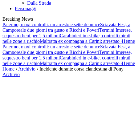
Dalla Strada
Personaggi
Breaking News
Palermo, maxi controlli: un arresto e sette denunce
Sciavata Fest, a
Camporeale due giorni tra gusto e Ricchi e Poveri
Termini Imerese,
sequestro beni per 1,5 milioni
Carabinieri in e-bike, controlli mirati
nelle zone a rischio
Maltratta ex compagna a Carini: arrestato 41enne
Palermo, maxi controlli: un arresto e sette denunce
Sciavata Fest, a
Camporeale due giorni tra gusto e Ricchi e Poveri
Termini Imerese,
sequestro beni per 1,5 milioni
Carabinieri in e-bike, controlli mirati
nelle zone a rischio
Maltratta ex compagna a Carini: arrestato 41enne
Home
›
Archivio
› Incidente durante corsa clandestina di Pony
Archivio