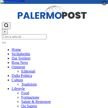
PUBBLICITÀ
×
×
Home
Siciliabedda
Dai Territori
Rosa Nero
Opinioni
Editoriali
Dalla Politica
Cultura
Tradizioni
Lifestyle
Food
Formazione
Salute & Benessere
Da Sapere