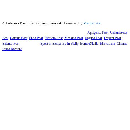
f
▶
R
𝕏
©
Palermo Post | Tutti i diritti riservati. Powered by
Mediartika
Fanno parte della testata giornalistica i supplementi territoriali:
Agrigento Post
,
Caltanissetta
Post
,
Catania Post
,
Enna Post
,
Meridio Post
,
Messina Post
,
Ragusa Post
,
Trapani Post
,
Salento Post
. I siti tematici:
Sport in Sicilia
,
Be In Sicily
,
BombaSicilia
,
MistoLana
,
Cinema
senza Barriere